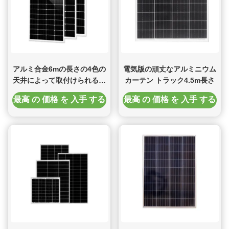
アルミ合金6mの長さの4色の
電気版の頑丈なアルミニウム
天井によって取付けられるシ
カーテン トラック4.5m長さ
ャワー・カーテンの柵
最高 の 価格 を 入手 する
最高 の 価格 を 入手 する