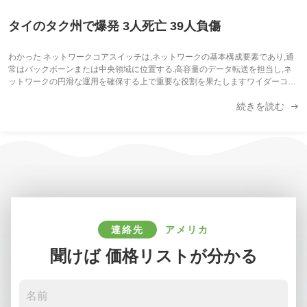
タイのタク州で爆発 3人死亡 39人負傷
わかった ネットワークコアスイッチは,ネットワークの基本構成要素であり,通
常はバックボーンまたは中央領域に位置する.高容量のデータ転送を担当し,ネ
ットワークの円滑な運用を確保する上で重要な役割を果たしますワイダーコア
スイッチは,ワイドエリアネットワーク (WAN) またはインターネットへのゲー
続きを読む
トウェイとして機能し,ルーターを通じてサーバー,インターネットサービスプ
ロバイダー (ISP) との接続を容易にする.そして他のスイッチの合計効率的に転
送されるトラフィックを処理するには,コアレイヤスイッチは大きなパワーと容
量を持つ必要があります. そのため,迅速で完全な管理スイッチであることが重
要です. ...
連絡先
アメリカ
聞けば 価格リストが分かる