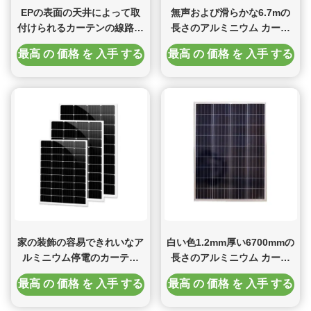
EPの表面の天井によって取
無声および滑らかな6.7mの
付けられるカーテンの線路シ
長さのアルミニウム カーテ
ステム
ン トラック
最高 の 価格 を 入手 する
最高 の 価格 を 入手 する
家の装飾の容易できれいなア
白い色1.2mm厚い6700mmの
ルミニウム停電のカーテン
長さのアルミニウム カーテ
トラック4m
ン トラック白い色
最高 の 価格 を 入手 する
最高 の 価格 を 入手 する