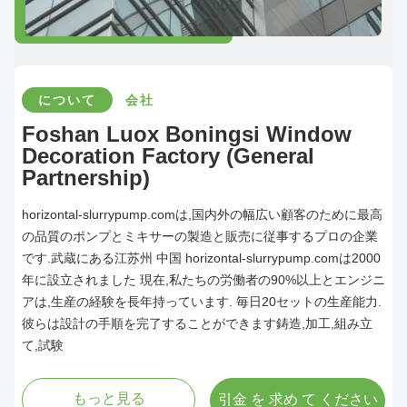
について
会社
Foshan Luox Boningsi Window
Decoration Factory (General
Partnership)
horizontal-slurrypump.comは,国内外の幅広い顧客のために最高
の品質のポンプとミキサーの製造と販売に従事するプロの企業
です.武蔵にある江苏州 中国 horizontal-slurrypump.comは2000
年に設立されました 現在,私たちの労働者の90%以上とエンジニ
アは,生産の経験を長年持っています. 毎日20セットの生産能力.
彼らは設計の手順を完了することができます鋳造,加工,組み立
て,試験
もっと見る
引金 を 求め て ください