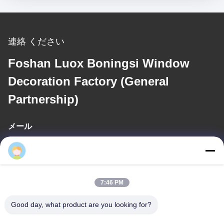
連絡 ください
Foshan Luox Boningsi Window
Decoration Factory (General
Partnership)
メール
test@test.com
7:46 PM
住所
アドレス
Good day, what product are you looking for?
No.2 渋谷道,リアンシン工業区,渋谷東,南海地区,広東省,中国