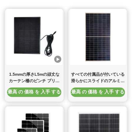
フィックを処理するには,コアレイヤスイッチは大きなパワー
と容量を持つ必要があります. そのため,迅速で完全な管理ス
イッチであることが重要です. ...
1.5mmの厚さL5mの頑丈な
すべての付属品が付いている
カーテン柵のピンチ プリー
滑らかにスライドのアルミニ
ツのカーテン トラック
ウム カーテン トラック6mカ
最高 の 価格 を 入手 する
最高 の 価格 を 入手 する
ーテン柵