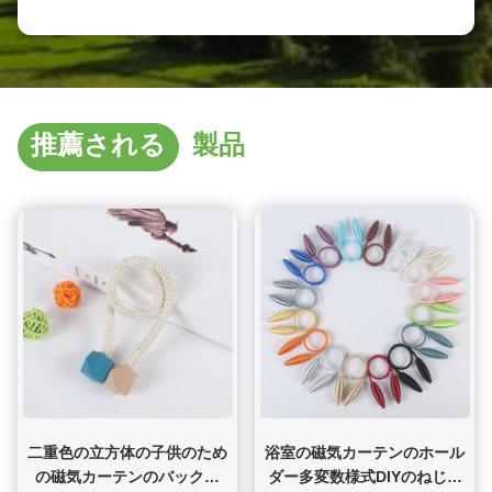
推薦される
製品
二重色の立方体の子供のため
浴室の磁気カーテンのホール
の磁気カーテンのバックル
ダー多変数様式DIYのねじれ