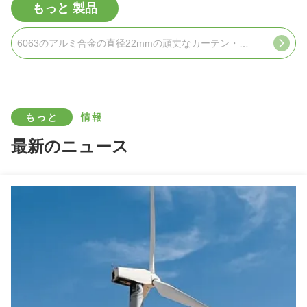
もっと 製品
6063のアルミ合金の直径22mmの頑丈なカーテン・レール黒い色
もっと
情報
最新のニュース