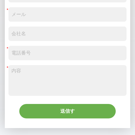
送信す
る