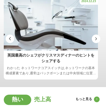
2024.12.23
英国最高のシェフがクリスマスディナーのヒントを
シェアする
わかった ネットワークコアスイッチは,ネットワークの基本
構成要素であり,通常はバックボーンまたは中央領域に位置す
る.高容量のデータ転送を担当し,ネットワークの円滑な運用
を確保する上で重要な役割を果たしますワイダーコアスイッ
チは,ワイドエリアネットワーク (WAN) またはインターネッ
トへのゲートウェイとして機能し,ルーターを通じてサーバ
熱い
売上高
もっと見る
ー,インターネットサービスプロバイダー (ISP) との接続を容
易にする.そして他のスイッチの合計効率的に転送されるトラ