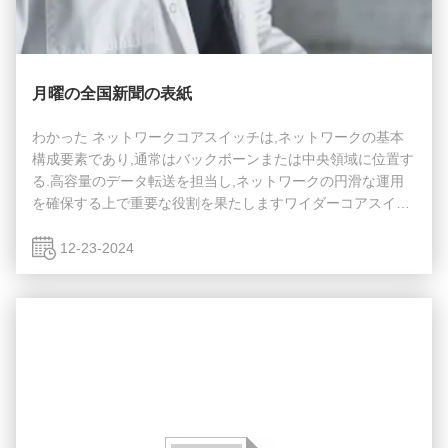
月曜の全国新聞の表紙
わかった ネットワークコアスイッチは,ネットワークの基本
構成要素であり,通常はバックボーンまたは中央領域に位置す
る.高容量のデータ転送を担当し,ネットワークの円滑な運用
を確保する上で重要な役割を果たしますワイダーコアスイッ
チは,ワイドエリアネットワーク (WAN) またはインターネッ
トへのゲートウェイとして機能し,ルーターを通じてサーバ
12-23-2024
ー,インターネットサービスプロバイダー (ISP) との接続を容
易にする.そして他のスイッチの合計効率的に転送されるトラ
フィックを処理するには,コアレイヤスイッチは大きなパワー
と容量を持つ必要があります. そのため,迅速で完全な管理ス
イッチであることが重要です. ...