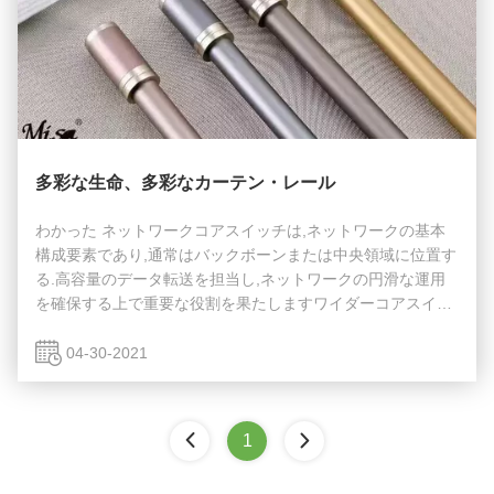
多彩な生命、多彩なカーテン・レール
わかった ネットワークコアスイッチは,ネットワークの基本
構成要素であり,通常はバックボーンまたは中央領域に位置す
る.高容量のデータ転送を担当し,ネットワークの円滑な運用
を確保する上で重要な役割を果たしますワイダーコアスイッ
チは,ワイドエリアネットワーク (WAN) またはインターネッ
トへのゲートウェイとして機能し,ルーターを通じてサーバ
04-30-2021
ー,インターネットサービスプロバイダー (ISP) との接続を容
易にする.そして他のスイッチの合計効率的に転送されるトラ
フィックを処理するには,コアレイヤスイッチは大きなパワー
1
と容量を持つ必要があります. そのため,迅速で完全な管理ス
イッチであることが重要です. ...