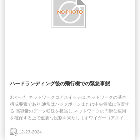
ハードランディング後の飛行機での緊急事態
わかった ネットワークコアスイッチは,ネットワークの基本
構成要素であり,通常はバックボーンまたは中央領域に位置す
る.高容量のデータ転送を担当し,ネットワークの円滑な運用
を確保する上で重要な役割を果たしますワイダーコアスイッ
チは,ワイドエリアネットワーク (WAN) またはインターネッ
トへのゲートウェイとして機能し,ルーターを通じてサーバ
12-23-2024
ー,インターネットサービスプロバイダー (ISP) との接続を容