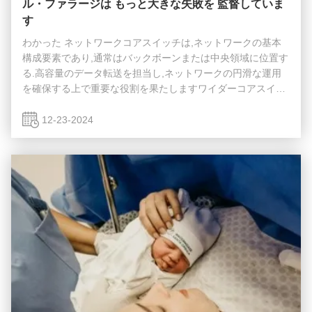
ル・ファラージは もっと大きな失敗を 監督していま
す
わかった ネットワークコアスイッチは,ネットワークの基本
構成要素であり,通常はバックボーンまたは中央領域に位置す
る.高容量のデータ転送を担当し,ネットワークの円滑な運用
を確保する上で重要な役割を果たしますワイダーコアスイッ
チは,ワイドエリアネットワーク (WAN) またはインターネッ
トへのゲートウェイとして機能し,ルーターを通じてサーバ
12-23-2024
ー,インターネットサービスプロバイダー (ISP) との接続を容
易にする.そして他のスイッチの合計効率的に転送されるトラ
フィックを処理するには,コアレイヤスイッチは大きなパワー
と容量を持つ必要があります. そのため,迅速で完全な管理ス
イッチであることが重要です. ...