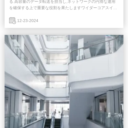
る.高容量のデータ転送を担当し,ネットワークの円滑な運用
を確保する上で重要な役割を果たしますワイダーコアスイッ
チは,ワイドエリアネットワーク (WAN) またはインターネッ
トへのゲートウェイとして機能し,ルーターを通じてサーバ
12-23-2024
ー,インターネットサービスプロバイダー (ISP) との接続を容
易にする.そして他のスイッチの合計効率的に転送されるトラ
フィックを処理するには,コアレイヤスイッチは大きなパワー
と容量を持つ必要があります. そのため,迅速で完全な管理ス
イッチであることが重要です. ...