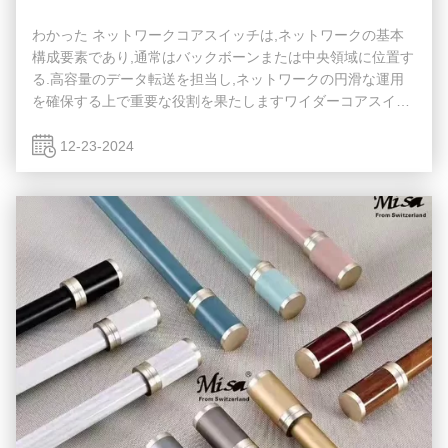
わかった ネットワークコアスイッチは,ネットワークの基本
構成要素であり,通常はバックボーンまたは中央領域に位置す
る.高容量のデータ転送を担当し,ネットワークの円滑な運用
を確保する上で重要な役割を果たしますワイダーコアスイッ
チは,ワイドエリアネットワーク (WAN) またはインターネッ
トへのゲートウェイとして機能し,ルーターを通じてサーバ
12-23-2024
ー,インターネットサービスプロバイダー (ISP) との接続を容
易にする.そして他のスイッチの合計効率的に転送されるトラ
フィックを処理するには,コアレイヤスイッチは大きなパワー
と容量を持つ必要があります. そのため,迅速で完全な管理ス
イッチであることが重要です. ...