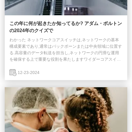
この年に何が起きたか知ってるか? アダム・ボルトン
の2024年のクイズで
わかった ネットワークコアスイッチは,ネットワークの基本
構成要素であり,通常はバックボーンまたは中央領域に位置す
る.高容量のデータ転送を担当し,ネットワークの円滑な運用
を確保する上で重要な役割を果たしますワイダーコアスイッ
チは,ワイドエリアネットワーク (WAN) またはインターネッ
トへのゲートウェイとして機能し,ルーターを通じてサーバ
12-23-2024
ー,インターネットサービスプロバイダー (ISP) との接続を容
易にする.そして他のスイッチの合計効率的に転送されるトラ
フィックを処理するには,コアレイヤスイッチは大きなパワー
と容量を持つ必要があります. そのため,迅速で完全な管理ス
イッチであることが重要です. ...