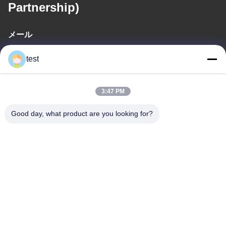
Partnership)
メール
test@test.com
test
3:47 PM
住所
アドレス
Good day, what product are you looking for?
No.2 渋谷道,リアンシン工業区,渋谷東,南海地区,広東省,中国
テレ
86-0755-00000000