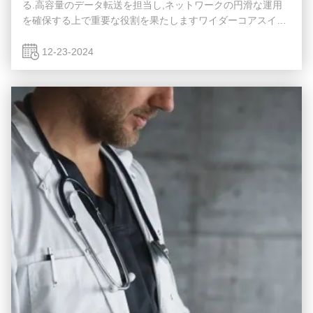
る.高容量のデータ転送を担当し,ネットワークの円滑な運用
を確保する上で重要な役割を果たしますワイダーコアスイッ
チは,ワイドエリアネットワーク (WAN) またはインターネッ
トへのゲートウェイとして機能し,ルーターを通じてサーバ
12-23-2024
ー,インターネットサービスプロバイダー (ISP) との接続を容
易にする.そして他のスイッチの合計効率的に転送されるトラ
フィックを処理するには,コアレイヤスイッチは大きなパワー
と容量を持つ必要があります. そのため,迅速で完全な管理ス
イッチであることが重要です. ...