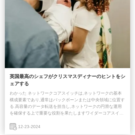
英国最高のシェフがクリスマスディナーのヒントをシ
ェアする
わかった ネットワークコアスイッチは,ネットワークの基本
構成要素であり,通常はバックボーンまたは中央領域に位置す
る.高容量のデータ転送を担当し,ネットワークの円滑な運用
を確保する上で重要な役割を果たしますワイダーコアスイッ
チは,ワイドエリアネットワーク (WAN) またはインターネッ
トへのゲートウェイとして機能し,ルーターを通じてサーバ
12-23-2024
ー,インターネットサービスプロバイダー (ISP) との接続を容