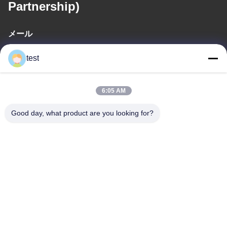
Partnership)
メール
test@test.com
test
6:05 AM
住所
アドレス
Good day, what product are you looking for?
No.2 渋谷道,リアンシン工業区,渋谷東,南海地区,広東省,中国
テレ
86-0755-00000000