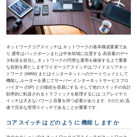
ネットワークコアスイッチは,ネットワークの基本構成要素であ
り,通常はバックボーンまたは中央領域に位置する.高容量のデー
タ転送を担当し,ネットワークの円滑な運用を確保する上で重要
な役割を果たしますワイダーコアスイッチは,ワイドエリアネッ
トワーク (WAN) またはインターネットへのゲートウェイとして
機能し,ルーターを通じてサーバー,インターネットサービスプロ
バイダー (ISP) との接続を容易にする.そして他のスイッチの合計
効率的に転送されるトラフィックを処理するには,コアレイヤス
イッチは大きなパワーと容量を持つ必要があります. そのため,迅
速で完全な管理スイッチであることが重要です.
コア スイッチ は どの よう に 機能 し ます か