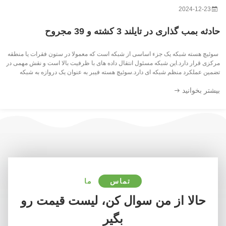
2024-12-23
حادثه بمب گذاری در تایلند 3 کشته و 39 مجروح
​​ سوئیچ هسته شبکه یک جزء اساسی از شبکه است که معمولا در ستون فقرات یا منطقه
مرکزی قرار دارد.این شبکه مسئول انتقال داده های با ظرفیت بالا است و نقش مهمی در
تضمین عملکرد منظم شبکه ای دارد.سوئیچ هسته فیبر به عنوان یک دروازه به شبکه
گسترده منطقه (WAN) یا اینترنت عمل می کند، اتصال به سرورها، ارائه دهندگ...
بیشتر بخوانید
تماس
ما
حالا از من سوال کن، لیست قیمت رو
بگیر