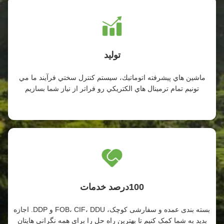
تولید
ماشين هاي پیشرفته اتوماتيك، سيستم کنترل سختي فرآیند ما مي
تونيم تمام ترمينال هاي الکتريکي رو فراتر از نياز شما بسازيم
100درصد خدمات
بسته بندی عمده و سفارشی کوچک، FOB، CIF، DDU و DDP. اجازه
بدید به شما کمک کنیم تا بهترین راه حل را برای همه نگرانی هایتان