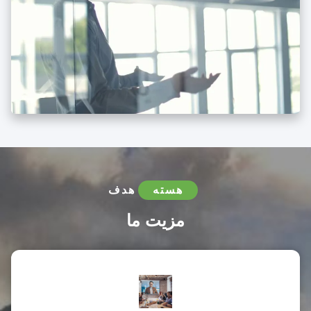
هسته
هدف
مزیت ما