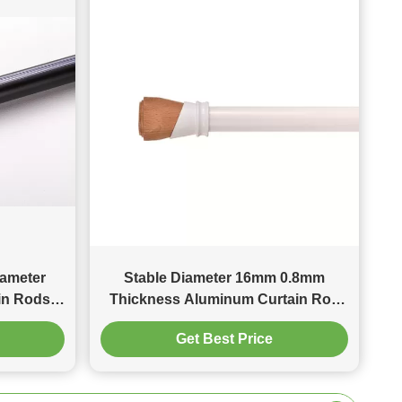
iameter
Stable Diameter 16mm 0.8mm
in Rods
Thickness Aluminum Curtain Rod
Straight
Get Best Price