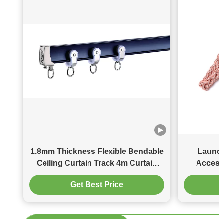
1.8mm Thickness Flexible Bendable
Laund
Ceiling Curtain Track 4m Curtain
Acces
Rail
Get Best Price