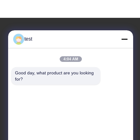
test
住所
アドレス
4:04 AM
No.2 渋谷道,リアンシン工業区,渋谷東,南海地区,広東
省,中国
Good day, what product are you looking 
for?
テレ
86-0755-00000000