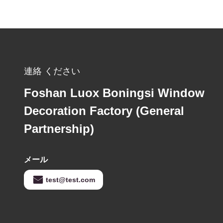
連絡 ください
Foshan Luox Boningsi Window
Decoration Factory (General
Partnership)
メール
test@test.com