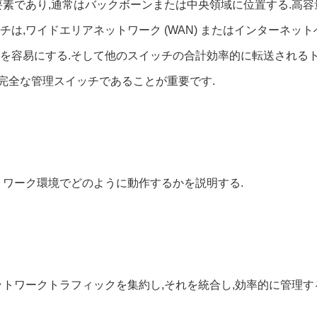
要素であり,通常はバックボーンまたは中央領域に位置する.高容
は,ワイドエリアネットワーク (WAN) またはインターネッ
の接続を容易にする.そして他のスイッチの合計効率的に転送され
で完全な管理スイッチであることが重要です.
トワーク環境でどのように動作するかを説明する.
トワークトラフィックを集約し,それを統合し,効率的に管理す