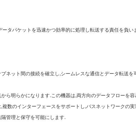
データパケットを迅速かつ効率的に処理し転送する責任を負いま
サブネット間の接続を確立し,シームレスな通信とデータ転送を可
から明らかになります.この機器は,両方向のデータフローを容
,複数のインターフェースをサポートし,バスネットワークの実
遠隔管理と保守を可能にします.