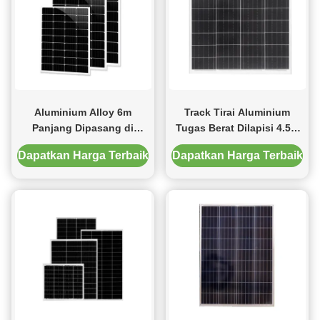
Aluminium Alloy 6m
Track Tirai Aluminium
Panjang Dipasang di
Tugas Berat Dilapisi 4.5m
Langit-langit Rel Tirai
Panjang
Dapatkan Harga Terbaik
Dapatkan Harga Terbaik
Mandi Dalam 4 Warna