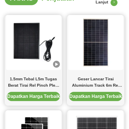
Lanjut
1.5mm Tebal L5m Tugas
Geser Lancar Tirai
Berat Tirai Rel Pinch Pleat
Aluminium Track 6m Rel
Curtain Track
Tirai Dengan Semua
Dapatkan Harga Terbaik
Dapatkan Harga Terbaik
Aksesoris