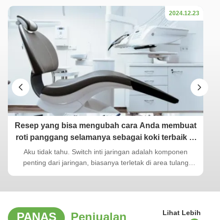
2024.12.23
Resep yang bisa mengubah cara Anda membuat
roti panggang selamanya sebagai koki terbaik di
Inggris berbagi tips makan malam Natal
Aku tidak tahu. Switch inti jaringan adalah komponen
penting dari jaringan, biasanya terletak di area tulang
punggung atau pusat.Ini bertanggung jawab untuk transfer
data kapasitas tinggi dan memainkan peran penting dalam
memastikan operasi jaringan yang lancarBerfungsi sebagai
gerbang ke Wide Area ...
Lihat Lebih
PANAS
Penjualan