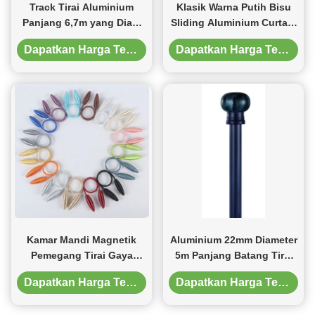
Track Tirai Aluminium
Klasik Warna Putih Bisu
Panjang 6,7m yang Diam
Sliding Aluminium Curtain
Dan Halus
Track 4m Panjang
Dapatkan Harga Terbaik
Dapatkan Harga Terbaik
Kamar Mandi Magnetik
Aluminium 22mm Diameter
Pemegang Tirai Gaya
5m Panjang Batang Tirai
Multivarian DIY Twist
Hitam Pemasangan di
Dapatkan Harga Terbaik
Dapatkan Harga Terbaik
Tieback
Langit-langit