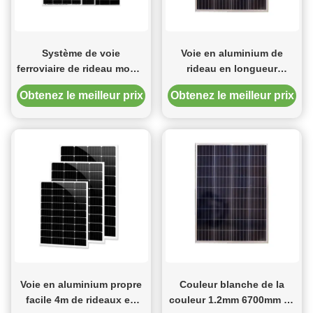
Système de voie
Voie en aluminium de
ferroviaire de rideau monté
rideau en longueur
par plafond extérieur en
silencieuse et douce de
Obtenez le meilleur prix
Obtenez le meilleur prix
PE
6.7m
Voie en aluminium propre
Couleur blanche de la
facile 4m de rideaux en
couleur 1.2mm 6700mm en