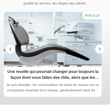
qualité du service, les éloges des clients.
2024.12.23
Une recette qui pourrait changer pour toujours la
façon dont vous faites des rôtis, alors que les
meilleurs chefs du Royaume-Uni partagent des
Je suis désolée. Un commutateur de base de réseau est un
conseils pour le dîner de Noël.
composant essentiel d'un réseau, généralement situé dans
la colonne vertébrale ou la zone centrale.Il est responsable
du transfert de données de grande capacité et joue un rôle
essentiel pour assurer le bon fonctionnement du réseau.En