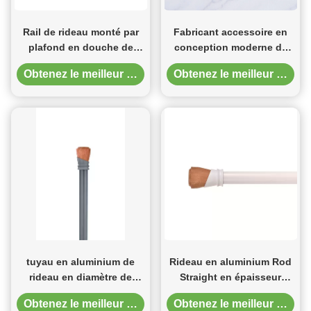
Rail de rideau monté par
Fabricant accessoire en
plafond en douche de
conception moderne de
longueur de l'alliage
rideau de perle
Obtenez le meilleur prix
Obtenez le meilleur prix
d'aluminium 6m dans 4
d'embrasses de haute
couleurs
qualité de glands en Chine
tuyau en aluminium de
Rideau en aluminium Rod
rideau en diamètre de
Straight en épaisseur
13mm rideau Polonais en 6
stable du diamètre 16mm
Obtenez le meilleur prix
Obtenez le meilleur prix
mètres dans diverses
0.8mm