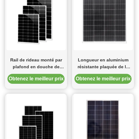
Rail de rideau monté par
Longueur en aluminium
plafond en douche de
résistante plaquée de la
longueur de l'alliage
voie 4.5m de rideau
Obtenez le meilleur prix
Obtenez le meilleur prix
d'aluminium 6m dans 4
couleurs