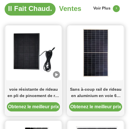
agissant ...
Il Fait Chaud.
Ventes
Voir Plus
voie résistante de rideau
Sans à-coup rail de rideau
en pli de pincement de rail
en aluminium en voie 6m
de rideau en épaisseur
de rideau en glissière avec
Obtenez le meilleur prix
Obtenez le meilleur prix
L5m de 1.5mm
tous les accessoires