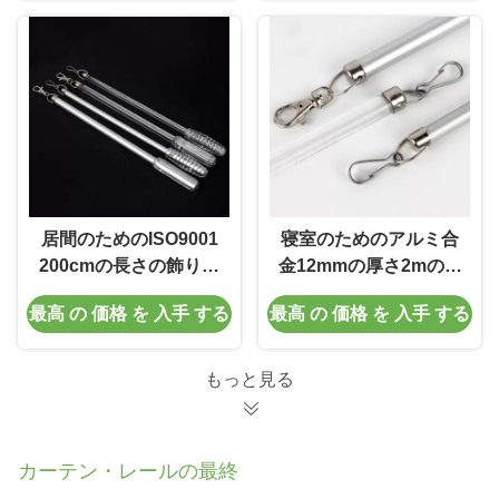
居間のためのISO9001
寝室のためのアルミ合
200cmの長さの飾り布
金12mmの厚さ2mの長
の細い棒そしてバトン
さのカーテンの引き棒
最高 の 価格 を 入手 する
最高 の 価格 を 入手 する
もっと見る
カーテン・レールの最終