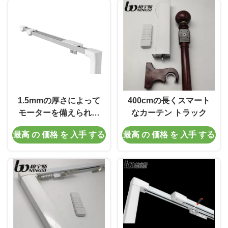
1.5mmの厚さによって
400cmの長くスマート
モーターを備えられる
なカーテン トラック
カーテン・レール
最高 の 価格 を 入手 する
最高 の 価格 を 入手 する