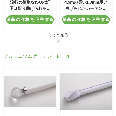
流行の簡単なISOの証
4.5mの長い1.8mm厚い
明は折り曲げられるカ
曲げられたカーテンの
ーテン トラックを曲げ
線路のさざ波の折目の
最高 の 価格 を 入手 する
最高 の 価格 を 入手 する
た
カーテン トラック
もっと見る
アルミニウム カーテン・レール