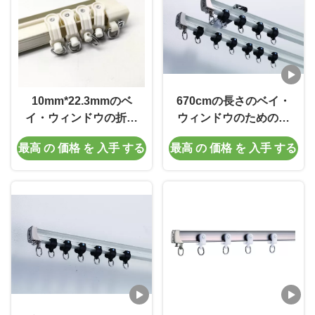
10mm*22.3mmのベ
670cmの長さのベイ・
イ・ウィンドウの折り
ウィンドウのための折
曲げられるカーテン ポ
り曲げられるカーテン
最高 の 価格 を 入手 する
最高 の 価格 を 入手 する
ーランド人
柵をきれいにすること
容易