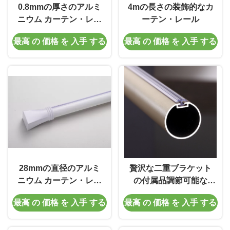
0.8mmの厚さのアルミ
4mの長さの装飾的なカ
ニウム カーテン・レー
ーテン・レール
ル
最高 の 価格 を 入手 する
最高 の 価格 を 入手 する
28mmの直径のアルミ
贅沢な二重ブラケット
ニウム カーテン・レー
の付属品調節可能な
ル
28mmのアルミ合金の
最高 の 価格 を 入手 する
最高 の 価格 を 入手 する
カーテン・レール