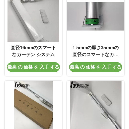
直径16mmのスマート
1.5mmの厚さ35mmの
なカーテン システム
直径のスマートなカー
テン システム垂直持ち
最高 の 価格 を 入手 する
最高 の 価格 を 入手 する
上がること