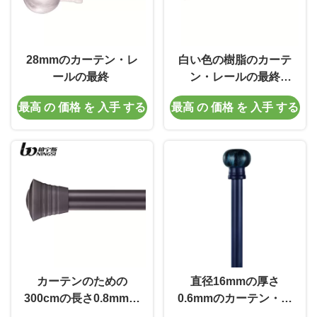
28mmのカーテン・レ
白い色の樹脂のカーテ
ールの最終
ン・レールの最終
28mmのカーテン ポー
最高 の 価格 を 入手 する
最高 の 価格 を 入手 する
ランド人は装飾的終え
る
カーテンのための
直径16mmの厚さ
300cmの長さ0.8mmの
0.6mmのカーテン・レ
厚さ25mmのカーテン
ールの最終の水晶カー