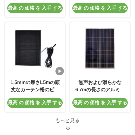
ム カーテン・レール安
最高 の 価格 を 入手 する
最高 の 価格 を 入手 する
い1.2mmの厚さ
1.5mmの厚さL5mの頑
無声および滑らかな
丈なカーテン柵のピン
6.7mの長さのアルミニ
チ プリーツのカーテン
ウム カーテン トラック
最高 の 価格 を 入手 する
最高 の 価格 を 入手 する
トラック
もっと見る