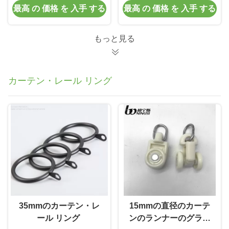
最高 の 価格 を 入手 する
最高 の 価格 を 入手 する
のロッドエンド
テン ポーランド人は終
わる
もっと見る
カーテン・レール リング
35mmのカーテン・レ
15mmの直径のカーテ
ール リング
ンのランナーのグライ