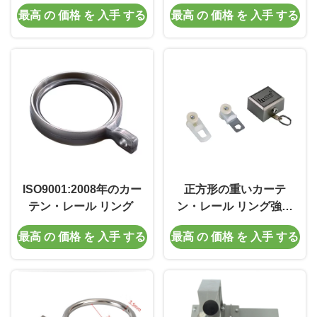
ダー
最高 の 価格 を 入手 する
最高 の 価格 を 入手 する
ISO9001:2008年のカー
正方形の重いカーテ
テン・レール リング
ン・レール リング強い
忍耐アルミニウム カー
最高 の 価格 を 入手 する
最高 の 価格 を 入手 する
テン トラック