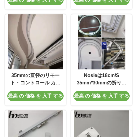
備えた
35mmの直径のリモー
Nosieは18cm/S
ト・コントロール カー
35mm*30mmの折り曲
テン トラック
げられるリモート・コ
最高 の 価格 を 入手 する
最高 の 価格 を 入手 する
ントロール カーテン ト
ラックを放す