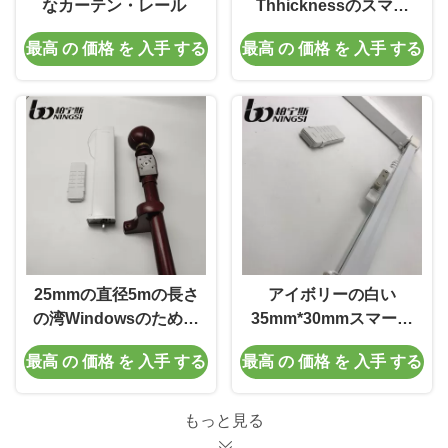
なカーテン・レール
Thhicknessのスマー
トなカーテン・レール
最高 の 価格 を 入手 する
最高 の 価格 を 入手 する
折り曲げられる28mm
カーテン・レール
Nosie
25mmの直径5mの長さ
アイボリーの白い
の湾Windowsのための
35mm*30mmスマート
電気カーテン トラック
なカーテン・レール4
最高 の 価格 を 入手 する
最高 の 価格 を 入手 する
メートルのカーテン・
レールのアルミ合金
もっと見る