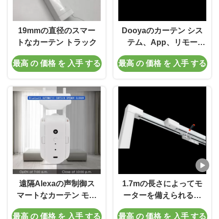
19mmの直径のスマー
Dooyaのカーテン シス
トなカーテン トラック
テム、App、リモー
ト・コントロール声が
最高 の 価格 を 入手 する
最高 の 価格 を 入手 する
付いている自動化され
た柵モーターを搭載す
る電気カーテン トラッ
ク
遠隔Alexaの声制御ス
1.7mの長さによってモ
マートなカーテン モー
ーターを備えられる引
ター ロボットが付いて
き込み式の望遠鏡のカ
最高 の 価格 を 入手 する
最高 の 価格 を 入手 する
いるメラミン カーテン
ーテン トラック