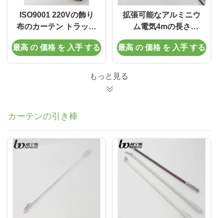
ISO9001 220Vの飾り
拡張可能なアルミニウ
布のカーテン トラック
ム電気4mの長さ
電気波のカーテンはモ
20cm/Sのスマートなカ
最高 の 価格 を 入手 する
最高 の 価格 を 入手 する
ーターを備えた
ーテン システム
もっと見る
カーテンの引き棒