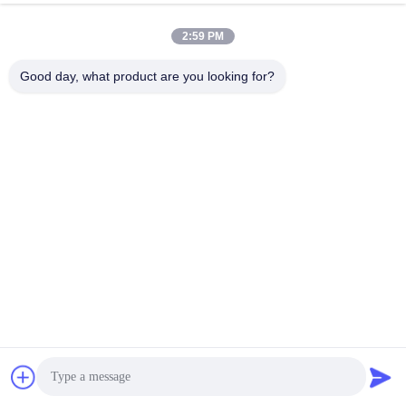
ンのマスターのキャリ
2:59 PM
ア
Good day, what product are you looking for?
まっすぐな折り曲げら
天井は塗られたアルミ
れる重複のマスターの
合金のカーテンのマス
キャリアのカーテン ト
ターのキャリアの白い
最高 の 価格 を 入手 する
最高 の 価格 を 入手 する
ラック付属品の太陽の
粉を取付けた
陰影
もっと見る
ローマの盲目トラック