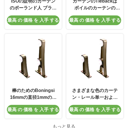
ISOの証明のカーテン
カーテンのTiebackは
のポーランド人 ブラケ
ボイルのカーテンの
ット
HoldbackのためにU様
最高 の 価格 を 入手 する
最高 の 価格 を 入手 する
式の金属のタイを支持
する2パックを引っ掛
ける
棒のためのBoningsi
さまざまな色のカーテ
16mmの直径1mmの厚
ン・レール単一および
さのカーテンのポーラ
二重25mm容易なブラ
最高 の 価格 を 入手 する
最高 の 価格 を 入手 する
ンド人 ブラケット
ケット
もっと見る