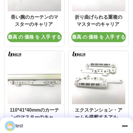
長い腕のカーテンのマ
折り曲げられる重複の
スターのキャリア
マスターのキャリア
最高 の 価格 を 入手 する
最高 の 価格 を 入手 する
110*41*40mmのカーテ
エクステンション・ア
ンのマスターのキャリ
ームを搭載するアルミ
ア
ニウム騒々しく自由な
test
最高 の 価格 を 入手 する
最高 の 価格 を 入手 する
110*41*40mmのカーテ