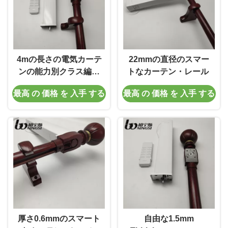
4mの長さの電気カーテ
22mmの直径のスマー
ンの能力別クラス編成
トなカーテン・レール
制度
最高 の 価格 を 入手 する
最高 の 価格 を 入手 する
厚さ0.6mmのスマート
自由な1.5mm