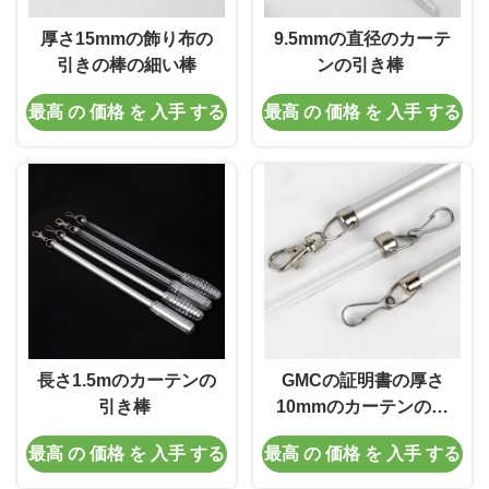
厚さ15mmの飾り布の
9.5mmの直径のカーテ
引きの棒の細い棒
ンの引き棒
最高 の 価格 を 入手 する
最高 の 価格 を 入手 する
長さ1.5mのカーテンの
GMCの証明書の厚さ
引き棒
10mmのカーテンの引
きの棒のカーテンのカ
最高 の 価格 を 入手 する
最高 の 価格 を 入手 する
ーテンの引くこと棒