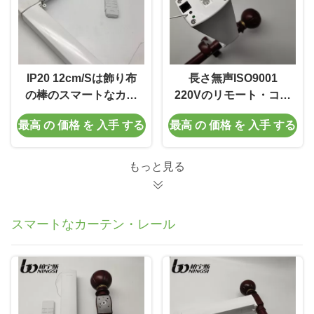
IP20 12cm/Sは飾り布
長さ無声ISO9001
の棒のスマートなカー
220Vのリモート・コン
テン モーター白い色に
トロール カーテン トラ
最高 の 価格 を 入手 する
最高 の 価格 を 入手 する
モーターを備えた
ックを調節しなさい
もっと見る
スマートなカーテン・レール