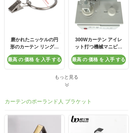
磨かれたニッケルの円
300Wカーテン アイレ
形のカーテン リングの
ット打つ機械マニピュ
ステンレス鋼のカーテ
レーターの溶接
最高 の 価格 を 入手 する
最高 の 価格 を 入手 する
ン クリップ
もっと見る
カーテンのポーランド人 ブラケット