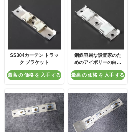
SS304カーテン トラッ
鋼鉄容易な設置家のた
ク ブラケット
めのアイボリーの白い
カーテン トラック ブラ
最高 の 価格 を 入手 する
最高 の 価格 を 入手 する
ケット