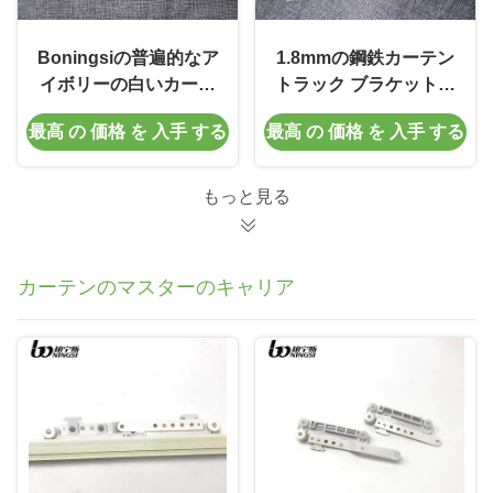
Boningsiの普遍的なア
1.8mmの鋼鉄カーテン
イボリーの白いカーテ
トラック ブラケットの
ンのValanceの柵ブラ
カーテンの引きのため
最高 の 価格 を 入手 する
最高 の 価格 を 入手 する
ケット
の調節可能なブラケッ
ト
もっと見る
カーテンのマスターのキャリア