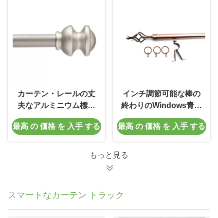
カーテン・レールの丈
インチ調節可能な棒の
夫なアルミニウム標準
終わりのWindows青銅
の装飾的な窓カーテン
色のカーテン・レール
最高 の 価格 を 入手 する
最高 の 価格 を 入手 する
の管
28から48
もっと見る
スマートなカーテン トラック