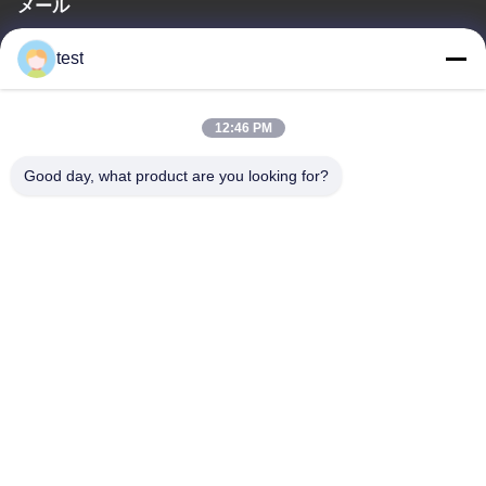
メール
test@test.com
test
12:46 PM
住所
アドレス
Good day, what product are you looking for?
No.2 渋谷道,リアンシン工業区,渋谷東,南海地区,広東省,中国
テレ
86-0755-00000000
プライバシーポリシー
|
地図