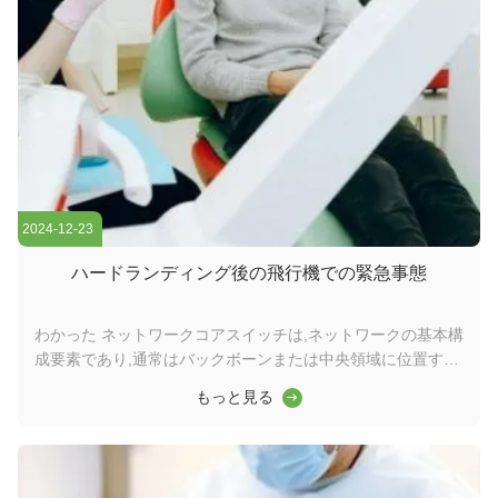
2024-12-23
ハードランディング後の飛行機での緊急事態
わかった ネットワークコアスイッチは,ネットワークの基本構
成要素であり,通常はバックボーンまたは中央領域に位置する.
高容量のデータ転送を担当し,ネットワークの円滑な運用を確
もっと見る
保する上で重要な役割を果たしますワイダーコアスイッチは,
ワイドエリアネットワーク (WAN) またはインターネットへの
ゲートウェイとして機能し,ルーターを通じてサーバー,インタ
ーネットサービスプロバイダー (ISP) との接続を容易にする.