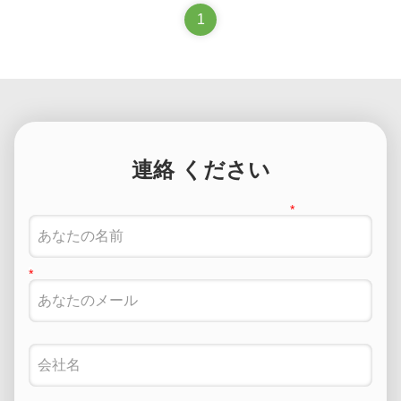
ゲートウェイとして機能し,ルーターを通じてサーバー,インタ
1
ーネットサービスプロバイダー (ISP) との接続を容易にする.
そして他のスイッチの合計効率的に転送されるトラフィックを
処理するには,コアレイヤスイッチは大きなパワーと容量を持
つ必要があります. そのため,迅速で完全な管理スイッチである
ことが重要です. ...
連絡 ください