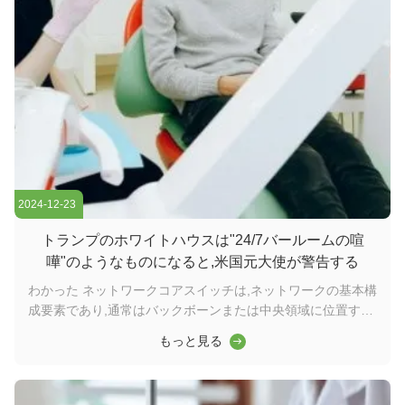
2024-12-23
トランプのホワイトハウスは"24/7バールームの喧
嘩"のようなものになると,米国元大使が警告する
わかった ネットワークコアスイッチは,ネットワークの基本構
成要素であり,通常はバックボーンまたは中央領域に位置する.
高容量のデータ転送を担当し,ネットワークの円滑な運用を確
もっと見る
保する上で重要な役割を果たしますワイダーコアスイッチは,
ワイドエリアネットワーク (WAN) またはインターネットへの
ゲートウェイとして機能し,ルーターを通じてサーバー,インタ