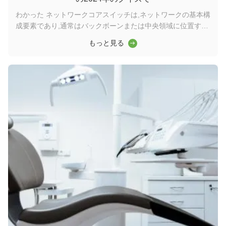
わかった ネットワークコアスイッチは,ネットワークの基本構
成要素であり,通常はバックボーンまたは中央領域に位置する.
高容量のデータ転送を担当し,ネットワークの円滑な運用を確
もっと見る
保する上で重要な役割を果たしますワイダーコアスイッチは,
ワイドエリアネットワーク (WAN) またはインターネットへの
ゲートウェイとして機能し,ルーターを通じてサーバー,インタ
ーネットサービスプロバイダー (ISP) との接続を容易にする.
そして他のスイッチの合計効率的に転送されるトラフィックを
処理するには,コアレイヤスイッチは大きなパワーと容量を持
つ必要があります. そのため,迅速で完全な管理スイッチである
ことが重要です. ...