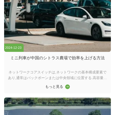
2024-12-23
ミニ列車が中国のシトラス農場で効率を上げる方法
ネットワークコアスイッチは,ネットワークの基本構成要素で
あり,通常はバックボーンまたは中央領域に位置する.高容量の
データ転送を担当し,ネットワークの円滑な運用を確保する上
もっと見る
で重要な役割を果たしますワイダーコアスイッチは,ワイドエ
リアネットワーク (WAN) またはインターネットへのゲートウ
ェイとして機能し,ルーターを通じてサーバー,インターネット
サービスプロバイダー (ISP) との接続を容易にする.そして他
のスイッチの合計効率的に転送されるトラフィックを処理する