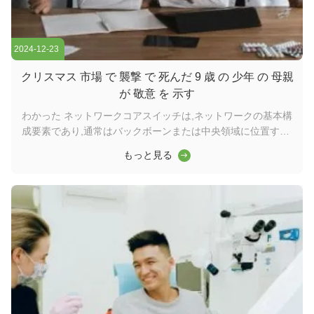
2024-12-23
クリスマス 市場 で 襲撃 で 死んだ 9 歳 の 少年 の 母親
が 敬意 を 示す
わかった ネットワークコアスイッチは,ネットワークの基本構
成要素であり,通常はバックボーンまたは中央領域に位置する.
高容量のデータ転送を担当し,ネットワークの円滑な運用を確
もっと見る
保する上で重要な役割を果たしますワイダーコアスイッチは,
ワイドエリアネットワーク (WAN) またはインターネットへの
ゲートウェイとして機能し,ルーターを通じてサーバー,インタ
ーネットサービスプロバイダー (ISP) との接続を容易にする.
そして他のスイッチの合計効率的に転送されるトラフィックを
処理するには,コアレイヤスイッチは大きなパワーと容量を持
つ必要があります. そのため,迅速で完全な管理スイッチである
ことが重要です. ...