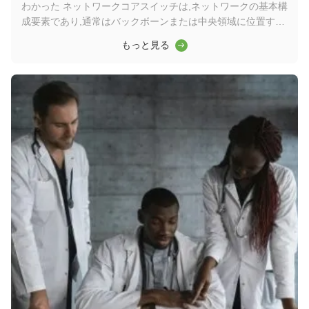
わかった ネットワークコアスイッチは,ネットワークの基本構
成要素であり,通常はバックボーンまたは中央領域に位置する.
高容量のデータ転送を担当し,ネットワークの円滑な運用を確
もっと見る
保する上で重要な役割を果たしますワイダーコアスイッチは,
ワイドエリアネットワーク (WAN) またはインターネットへの
ゲートウェイとして機能し,ルーターを通じてサーバー,インタ
ーネットサービスプロバイダー (ISP) との接続を容易にする.
そして他のスイッチの合計効率的に転送されるトラフィックを
処理するには,コアレイヤスイッチは大きなパワーと容量を持
つ必要があります. そのため,迅速で完全な管理スイッチである
ことが重要です. ...