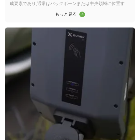
成要素であり,通常はバックボーンまたは中央領域に位置する.
高容量のデータ転送を担当し,ネットワークの円滑な運用を確
もっと見る
保する上で重要な役割を果たしますワイダーコアスイッチは,
ワイドエリアネットワーク (WAN) またはインターネットへの
ゲートウェイとして機能し,ルーターを通じてサーバー,インタ
ーネットサービスプロバイダー (ISP) との接続を容易にする.
そして他のスイッチの合計効率的に転送されるトラフィックを
処理するには,コアレイヤスイッチは大きなパワーと容量を持
つ必要があります. そのため,迅速で完全な管理スイッチである
ことが重要です. ...