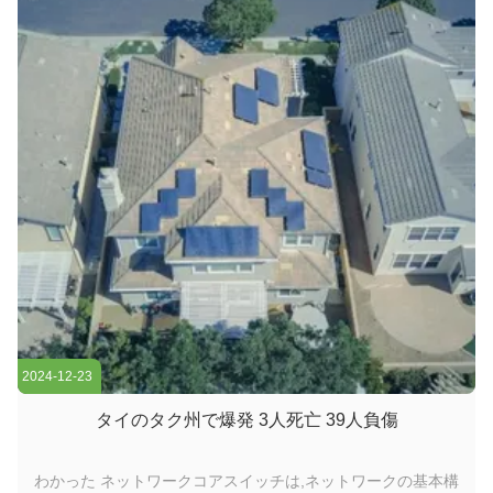
には,コアレイヤスイッチは大きなパワーと容量を持つ必要が
あります. そのため,迅速で完全な管理スイッチであることが重
要です. コア ス...
2024-12-23
タイのタク州で爆発 3人死亡 39人負傷
わかった ネットワークコアスイッチは,ネットワークの基本構