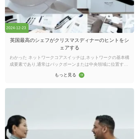
2024-12-23
英国最高のシェフがクリスマスディナーのヒントをシ
ェアする
わかった ネットワークコアスイッチは,ネットワークの基本構
成要素であり,通常はバックボーンまたは中央領域に位置する.
高容量のデータ転送を担当し,ネットワークの円滑な運用を確
もっと見る
保する上で重要な役割を果たしますワイダーコアスイッチは,
ワイドエリアネットワーク (WAN) またはインターネットへの
ゲートウェイとして機能し,ルーターを通じてサーバー,インタ
ーネットサービスプロバイダー (ISP) との接続を容易にする.
そして他のスイッチの合計効率的に転送されるトラフィックを
処理するには,コアレイヤスイッチは大きなパワーと容量を持
つ必要があります. そのため,迅速で完全な管理スイッチである
ことが重要です. ...