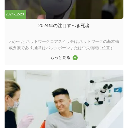
2024-12-23
2024年の注目すべき死者
わかった ネットワークコアスイッチは,ネットワークの基本構
成要素であり,通常はバックボーンまたは中央領域に位置する.
高容量のデータ転送を担当し,ネットワークの円滑な運用を確
もっと見る
保する上で重要な役割を果たしますワイダーコアスイッチは,
ワイドエリアネットワーク (WAN) またはインターネットへの
ゲートウェイとして機能し,ルーターを通じてサーバー,インタ
ーネットサービスプロバイダー (ISP) との接続を容易にする.
そして他のスイッチの合計効率的に転送されるトラフィックを
処理するには,コアレイヤスイッチは大きなパワーと容量を持
つ必要があります. そのため,迅速で完全な管理スイッチである
ことが重要です. ...