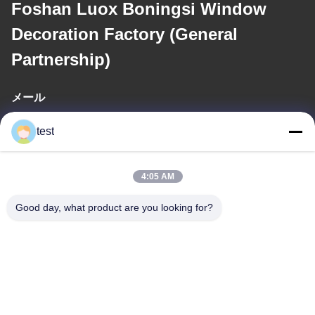
Foshan Luox Boningsi Window
Decoration Factory (General
Partnership)
メール
test@test.com
test
4:05 AM
住所
アドレス
Good day, what product are you looking for?
No.2 渋谷道,リアンシン工業区,渋谷東,南海地区,広東省,中国
テレ
86-0755-00000000