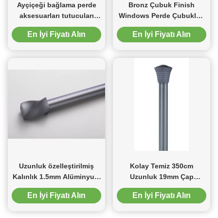
Ayçiçeği bağlama perde
Bronz Çubuk Finish
aksesuarları tutucuları
Windows Perde Çubukları
Dekoratif Manyetik Perde
28 ila 48 İnç Ayarlanabilir
En İyi Fiyatı Alın
En İyi Fiyatı Alın
Tokası
Uzunluk özelleştirilmiş
Kolay Temiz 350cm
Kalınlık 1.5mm Alüminyum
Uzunluk 19mm Çap
Perde Çubuğu Bay
Alüminyum Perde Çubuğu
En İyi Fiyatı Alın
En İyi Fiyatı Alın
Pencere Perde Çubuğu
Asılı
Kalınlaşmış