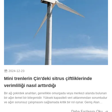
2024-12-23
Mini trenlerin Çin'deki sitrus çiftliklerinde
verimliliği nasıl arttırdığı
Bir ağ çekirdek anahtarı, genellikle omurgada veya merkezi alanda bulunan
bir ağın temel bir bileşenidir. Yüksek kapasiteli veri aktarımından sorumludur
ve ağın sorunsuz çalışmasını sağlamada kritik bir rol oynar. Geniş Alan
Ağı'na (WAN) veya İnternet'e bir geçit görevi gören fiber çekirdek anahtarı...
Daha Fazlasını Oku