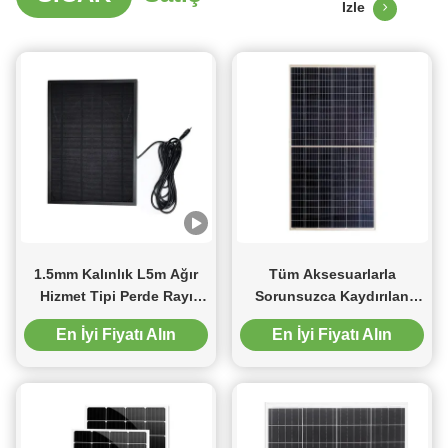
Izle
1.5mm Kalınlık L5m Ağır
Tüm Aksesuarlarla
Hizmet Tipi Perde Rayı
Sorunsuzca Kaydırılan
Tutam Plise Perde Parçası
Alüminyum Perde Pisti 6m
En İyi Fiyatı Alın
En İyi Fiyatı Alın
Perde Rayı