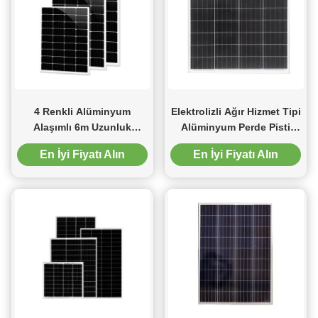
4 Renkli Alüminyum
Elektrolizli Ağır Hizmet Tipi
Alaşımlı 6m Uzunluk
Alüminyum Perde Pisti
Tavana Monte Duş Perdesi
4.5m Uzunluk
En İyi Fiyatı Alın
En İyi Fiyatı Alın
Rayı