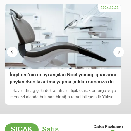
2024.12.23
İngiltere'nin en iyi aşçıları Noel yemeği ipuçlarını
paylaşırken kızartma yapma şeklini sonsuza dek
değiştirebilecek bir tarif
- Hayır. Bir ağ çekirdek anahtarı, tipik olarak omurga veya
merkezi alanda bulunan bir ağın temel bileşenidir.Yüksek
kapasiteli veri aktarımından sorumludur ve ağın sorunsuz
çalışmasını sağlamakta kritik bir rol oynar.Geniş Alan Ağı
(WAN) veya İnternet'e bir geçit olarak hareket eden fiber
çekirdek ...
Daha Fazlasını
SICAK
Satış