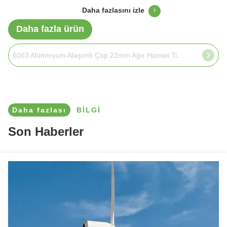
Daha fazlasını izle
Daha fazla ürün
6063 Alüminyum Alaşımlı Çap 22mm Ağır Hizmet Tipi Perde Çubukları siyah renk
Daha fazlası
BILGI
Son Haberler