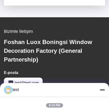
Bizimle İletişim
Foshan Luox Boningsi Window
Decoration Factory (General
Partnership)
E-posta
test@test.com
test
Adresimiz
9:19 PM