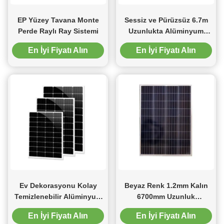
EP Yüzey Tavana Monte
Sessiz ve Pürüzsüz 6.7m
Perde Raylı Ray Sistemi
Uzunlukta Alüminyum
Perde Parçası
En İyi Fiyatı Alın
En İyi Fiyatı Alın
Ev Dekorasyonu Kolay
Beyaz Renk 1.2mm Kalın
Temizlenebilir Alüminyum
6700mm Uzunluk
Karartma Perdeleri Parça
Alüminyum Perde Pisti
En İyi Fiyatı Alın
En İyi Fiyatı Alın
4m
Beyaz Renk