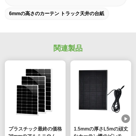
correctly. The manual adjustment is smooth, and
6mmの高さのカーテン トラック天井の台紙
finding that sweet spot makes all the difference.
No more eye strain during long sessions. Highly
recommend taking the time to set it up
properly!""The Pico 4's visual clarity is fantastic
once you dial in the IPD correctly. The manual
関連製品
adjustment is smooth, and finding that sweet spot
makes all the difference. No more eye strain
during long sessions. Highly r
プラスチック最終の価格
1.5mmの厚さL5mの頑丈