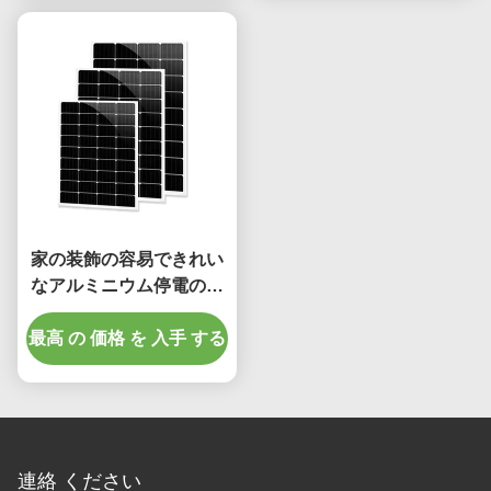
家の装飾の容易できれい
なアルミニウム停電のカ
ーテン トラック4m
最高 の 価格 を 入手 する
連絡 ください