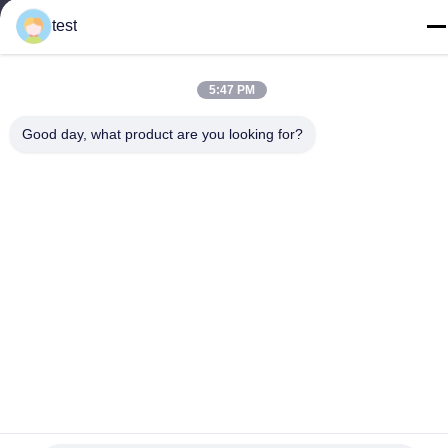
test
5:47 PM
プライバシーポリシー
|
地図
Good day, what product are you looking for?
中国 良質 アルミニウム カーテン トラック 提供者 著作権 -2026
Foshan Luox Boningsi Window Decoration Factory (General
Partnership) すべての権利は保護されています.