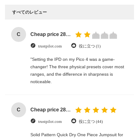
すべてのレビュー
C
Cheap price 28mm Aluminium Curtain Rod 1.2mm thickness with plastic final
trustpilot.com
役に立つ (1)
"Setting the IPD on my Pico 4 was a game-
changer! The three physical presets cover most
ranges, and the difference in sharpness is
noticeable.
C
Cheap price 28mm Aluminium Curtain Rod 1.2mm thickness with plastic final
trustpilot.com
役に立つ (44)
Solid Pattern Quick Dry One Piece Jumpsuit for