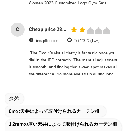
Women 2023 Customized Logo Gym Sets
C
Cheap price 28mm Aluminium Curtain Rod 1.2mm thickness with plastic final
trustpilot.com
役に立つ (1w+)
"The Pico 4's visual clarity is fantastic once you
dial in the IPD correctly. The manual adjustment
is smooth, and finding that sweet spot makes all
the difference. No more eye strain during long
sessions. Highly recommend taking the time to
set it up properly!""The Pico 4's visual clarity is
fantastic once you dial in the IPD correctly. The
タグ:
manual adjustment is smooth, and finding that
sweet spot makes all the difference. No more eye
6mの天井によって取付けられるカーテン柵
strain during long sessions. Highly recommend
taking the time to set it up properly!""The Pico 4's
1.2mmの厚い天井によって取付けられるカーテン柵
visual clarity is fantastic once you dial in the IPD