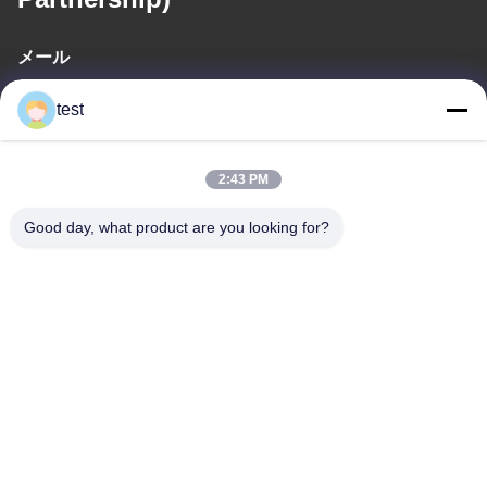
メール
test@test.com
test
2:43 PM
住所
アドレス
Good day, what product are you looking for?
No.2 渋谷道,リアンシン工業区,渋谷東,南海地区,広東省,中国
テレ
86-0755-00000000