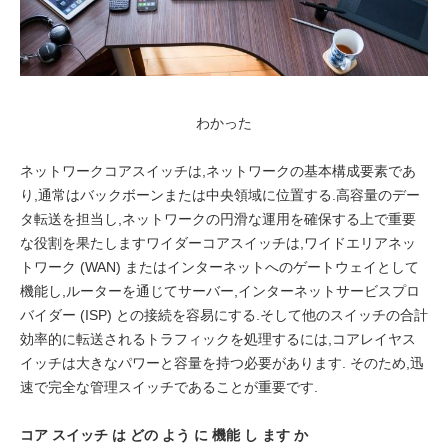
わかった
ネットワークコアスイッチは,ネットワークの基本構成要素であ
り,通常はバックボーンまたは中央領域に位置する.高容量のデー
タ転送を担当し,ネットワークの円滑な運用を確保する上で重要
な役割を果たしますワイダーコアスイッチは,ワイドエリアネッ
トワーク (WAN) またはインターネットへのゲートウェイとして
機能し,ルーターを通じてサーバー,インターネットサービスプロ
バイダー (ISP) との接続を容易にする.そして他のスイッチの合計
効率的に転送されるトラフィックを処理するには,コアレイヤス
イッチは大きなパワーと容量を持つ必要があります. そのため,迅
速で完全な管理スイッチであることが重要です.
コア スイッチ は どの よう に 機能 し ます か