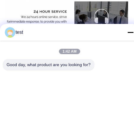
test
Q: Are you trading company or manufacturer ?
1:42 AM
A: We are a factory specializing in providing shading solutions. We produce 
curtain tracks since 2008.
Good day, what product are you looking for?
Q: How long is your delivery time?
A: ETD 1-5 days for stock products. ETD 20-30 days for Customized 
products.
Q:How do you ship the goods and how long does it take to 
arrive?
A:We usually ship by DHL, UPS, FedEx or TNT. It usually takes 3~5 days to 
arrive. Airline and sea shipping also optional.
Q: Do you provide samples ? is it free or extra ?