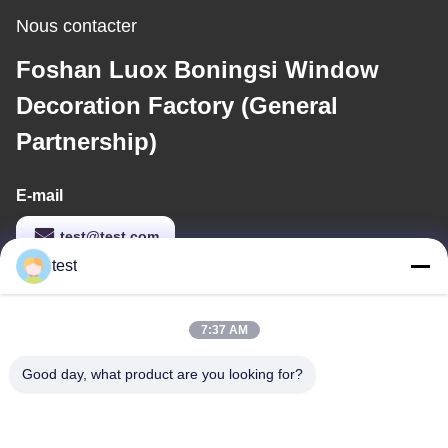
Nous contacter
Foshan Luox Boningsi Window
Decoration Factory (General
Partnership)
E-mail
test@test.com
test
Notre adresse
7:37 AM
Adresse
Good day, what product are you looking for?
No 2 rue Shiziqiao, zone industrielle Lianxin, Xiqiao Twon, district
de Nanhai, ville de Foshan, province du Guangdong, Chine
Télégramme