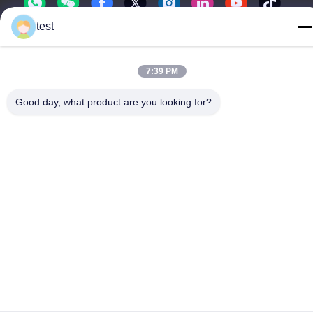
test
7:39 PM
Politique de confidentialité
|
Plan du site
Good day, what product are you looking for?
Chine Bonne qualité Voie en aluminium de rideau Le fournisseur.
-2026 Foshan Luox Boningsi Window Decoration Factory
(General Partnership) Tous les droits réservés.