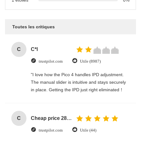
1 étoiles
0%
Toutes les critiques
C
C*l
trustpilot.com
Utile (8987)
"I love how the Pico 4 handles IPD adjustment.
The manual slider is intuitive and stays securely
in place. Getting the IPD just right eliminated！
C
Cheap price 28mm Aluminium Curtain Rod 1.2mm thickness with plastic final
trustpilot.com
Utile (44)