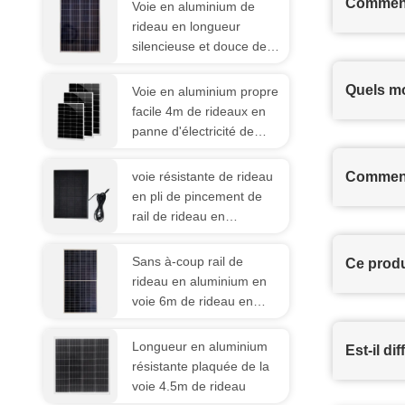
Comment
Voie en aluminium de
rideau en longueur
silencieuse et douce de
6.7m
Quels m
Voie en aluminium propre
facile 4m de rideaux en
panne d'électricité de
décoration à la maison
voie résistante de rideau
Comment 
en pli de pincement de
rail de rideau en
épaisseur L5m de 1.5mm
Sans à-coup rail de
Ce produ
rideau en aluminium en
voie 6m de rideau en
glissière avec tous les
accessoires
Longueur en aluminium
Est-il di
résistante plaquée de la
voie 4.5m de rideau