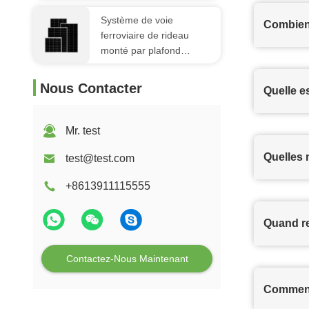
Système de voie
Combien 
ferroviaire de rideau
monté par plafond
extérieur en PE
Nous Contacter
Quelle es
Mr. test
Quelles
test@test.com
+8613911115555
Quand r
Contactez-Nous Maintenant
Comment