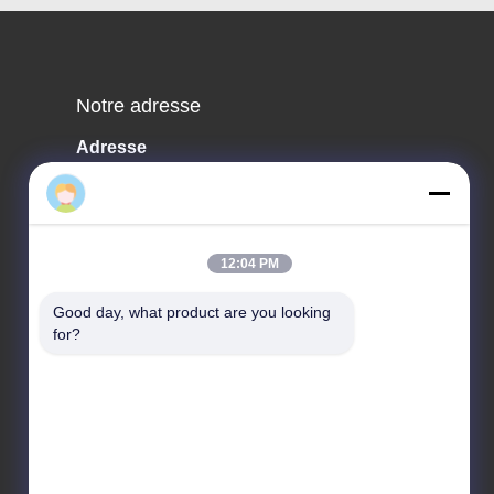
Notre adresse
Adresse
No 2 rue Shiziqiao, zone industrielle Lianxin, Xiqiao
Twon, district de Nanhai, ville de Foshan, province
du Guangdong, Chine
12:04 PM
Télégramme
86-0755-00000000
Good day, what product are you looking 
for?