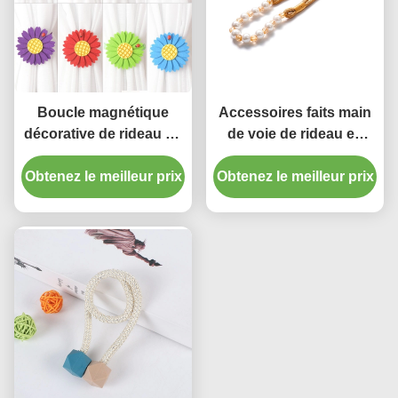
Boucle magnétique
Accessoires faits main
décorative de rideau en
de voie de rideau en
supports d'accessoires
perle liant la corde pour
de rideau en obligatoire
Obtenez le meilleur prix
Obtenez le meilleur prix
la maison
de tournesol