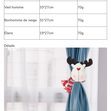
Vieil homme
33*27cm
70g
Bonhomme de neige
31*27cm
70g
Élans
19*27cm
70g
Détails