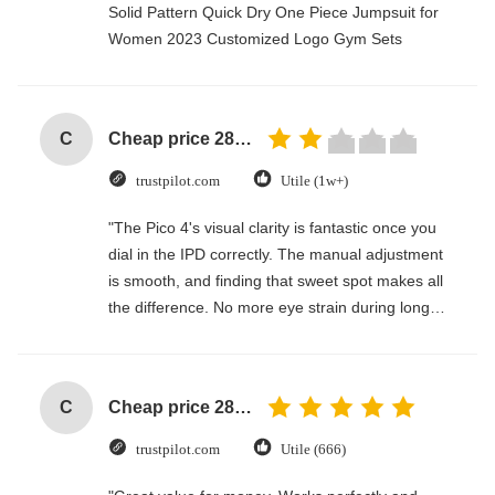
Solid Pattern Quick Dry One Piece Jumpsuit for
Women 2023 Customized Logo Gym Sets
C
Cheap price 28mm Aluminium Curtain Rod 1.2mm thickness with plastic final
trustpilot.com
Utile (1w+)
"The Pico 4's visual clarity is fantastic once you
dial in the IPD correctly. The manual adjustment
is smooth, and finding that sweet spot makes all
the difference. No more eye strain during long
sessions. Highly recommend taking the time to
set it up properly!""The Pico 4's visual clarity is
fantastic once you dial in the IPD correctly. The
C
Cheap price 28mm Aluminium Curtain Rod 1.2mm thickness with plastic final
manual adjustment is smooth, and finding that
sweet spot makes all the difference. No more eye
trustpilot.com
Utile (666)
strain during long sessions. Highly recommend
taking the time to set it up properly!""The Pico 4's