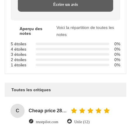
Écrire un avis
Voici la répartition de toutes les
Aperçu des
notes
notes
5 étoiles
0%
4 étoiles
0%
3 étoiles
0%
2 étoiles
0%
1 étoiles
0%
Toutes les critiques
C
Cheap price 28mm Aluminium Curtain Rod 1.2mm thickness with plastic final
trustpilot.com
Utile (12)