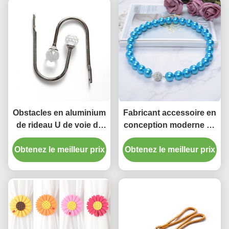
Obstacles en aluminium
Fabricant accessoire en
de rideau U de voie de
conception moderne de
rideau en pièce de
rideau de perle
Obtenez le meilleur prix
dortoir en crochet en
Obtenez le meilleur prix
d'embrasses de haute
cristal de mur des
qualité de glands en
accessoires
Chine