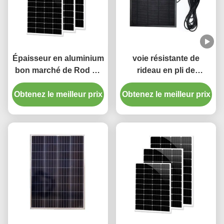
Épaisseur en aluminium
voie résistante de
bon marché de Rod de
rideau en pli de
rideau en prix 28mm
pincement de rail de
Obtenez le meilleur prix
1.2mm avec la finale en
Obtenez le meilleur prix
rideau en épaisseur
plastique
L5m de 1.5mm