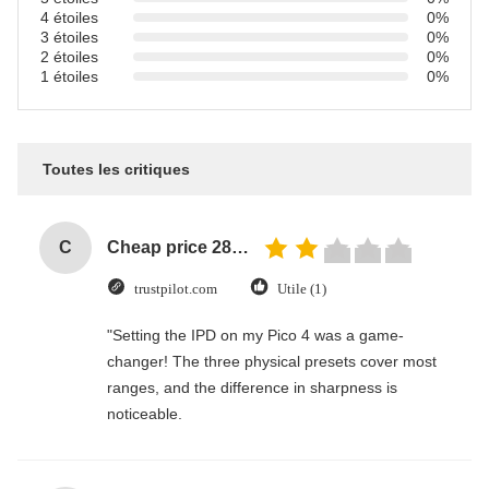
4 étoiles
0%
3 étoiles
0%
2 étoiles
0%
1 étoiles
0%
Toutes les critiques
C
Cheap price 28mm Aluminium Curtain Rod 1.2mm thickness with plastic final
trustpilot.com
Utile (1)
"Setting the IPD on my Pico 4 was a game-
changer! The three physical presets cover most
ranges, and the difference in sharpness is
noticeable.