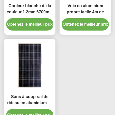
Couleur blanche de la
Voie en aluminium
couleur 1.2mm 6700mm
propre facile 4m de
en longueur de voie en
rideaux en panne
Obtenez le meilleur prix
aluminium épaisse
Obtenez le meilleur prix
d'électricité de
blanche de rideau
décoration à la maison
Sans à-coup rail de
rideau en aluminium en
voie 6m de rideau en