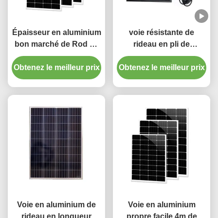
Épaisseur en aluminium
voie résistante de
bon marché de Rod de
rideau en pli de
rideau en prix 28mm
pincement de rail de
Obtenez le meilleur prix
1.2mm avec la finale en
Obtenez le meilleur prix
rideau en épaisseur
plastique
L5m de 1.5mm
Voie en aluminium de
Voie en aluminium
rideau en longueur
propre facile 4m de