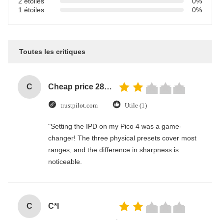
2 étoiles
0%
1 étoiles
0%
Toutes les critiques
C
Cheap price 28mm Aluminium Curtain Rod 1.2mm thickness with plastic final
trustpilot.com
Utile (1)
"Setting the IPD on my Pico 4 was a game-
changer! The three physical presets cover most
ranges, and the difference in sharpness is
noticeable.
C
C*l