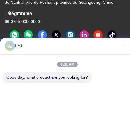
de Nanhai, ville de Foshan, province du Guangdong, Chine
Télégramme
86-0755-00000000
test
8:01 AM
Politique de confidentialité
|
Plan du site
Good day, what product are you looking for?
Chine Bonne qualité Voie en aluminium de rideau Le fournisseur.
-2026 Foshan Luox Boningsi Window Decoration Factory
(General Partnership) Tous les droits réservés.