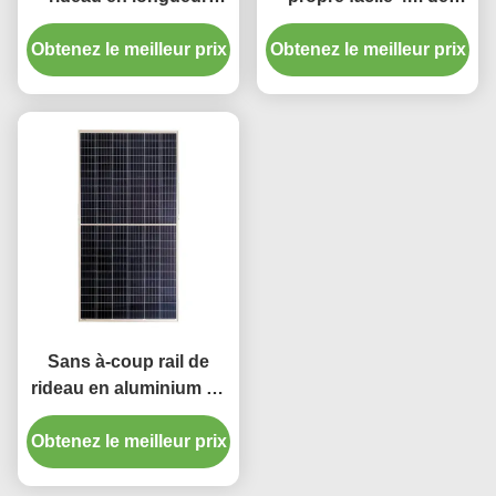
silencieuse et douce de
rideaux en panne
Obtenez le meilleur prix
6.7m
Obtenez le meilleur prix
d'électricité de
décoration à la maison
Sans à-coup rail de
rideau en aluminium en
voie 6m de rideau en
Obtenez le meilleur prix
glissière avec tous les
accessoires