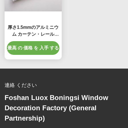
厚さ1.5mmのアルミニウ
ム カーテン・レール
30mmのカーテンのポー
最高 の 価格 を 入手 する
ランド人Eのめっき表面
連絡 ください
Foshan Luox Boningsi Window
Decoration Factory (General
Partnership)