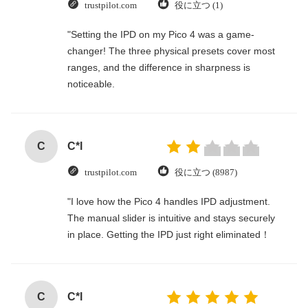
trustpilot.com
役に立つ (1)
"Setting the IPD on my Pico 4 was a game-
changer! The three physical presets cover most
ranges, and the difference in sharpness is
noticeable.
C
C*l
trustpilot.com
役に立つ (8987)
"I love how the Pico 4 handles IPD adjustment.
The manual slider is intuitive and stays securely
in place. Getting the IPD just right eliminated！
C
C*l