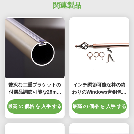
関連製品
贅沢な二重ブラケットの
インチ調節可能な棒の終
付属品調節可能な28mm
わりのWindows青銅色の
のアルミ合金のカーテ
カーテン・レール28から
最高 の 価格 を 入手 する
ン・レール
最高 の 価格 を 入手 する
48