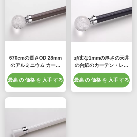
670cmの長さOD 28mm
頑丈な1mmの厚さの天井
のアルミニウム カーテ
の台紙のカーテン・レー
ン・レールのシャワー・
ル35mmカーテン・レー
最高 の 価格 を 入手 する
カーテン棒
最高 の 価格 を 入手 する
ル