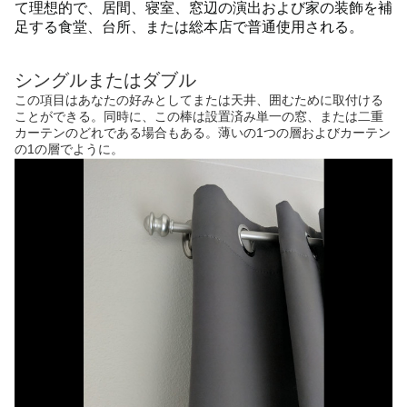
て理想的で、居間、寝室、窓辺の演出および家の装飾を補
足する食堂、台所、または総本店で普通使用される。
シングルまたはダブル
この項目はあなたの好みとしてまたは天井、囲むために取付ける
ことができる。同時に、この棒は設置済み単一の窓、または二重
カーテンのどれである場合もある。薄いの1つの層およびカーテン
の1の層でように。