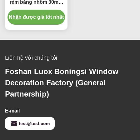
rèm bằng nhôm 30mm
Bề mặt mạ cực E
Nhận được giá tốt nhất
Liên hệ với chúng tôi
Foshan Luox Boningsi Window
Decoration Factory (General
Partnership)
E-mail
test@test.com