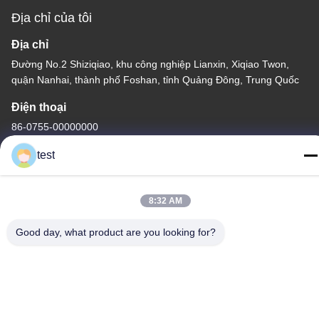
Địa chỉ của tôi
Địa chỉ
Đường No.2 Shiziqiao, khu công nghiệp Lianxin, Xiqiao Twon,
quận Nanhai, thành phố Foshan, tỉnh Quảng Đông, Trung Quốc
Điện thoại
86-0755-00000000
test
8:32 AM
Good day, what product are you looking for?
Chính sách bảo mật
|
Sơ đồ trang web
Trung Quốc Chất lượng tốt Theo dõi rèm nhôm Nhà cung cấp.
-2026 Foshan Luox Boningsi Window Decoration Factory
(General Partnership) Tất cả các quyền được bảo lưu.