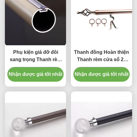
Phụ kiện giá đỡ đôi
Thanh đồng Hoàn thiện
sang trọng Thanh rèm
Thanh rèm cửa sổ 28
bằng hợp kim nhôm
đến 48 inch có thể điều
28mm có thể điều chỉnh
Nhận được giá tốt nhất
Nhận được giá tốt nhất
chỉnh