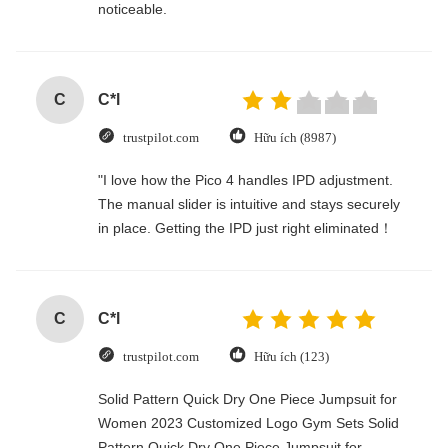
noticeable.
C
C*l
trustpilot.com
Hữu ích (8987)
"I love how the Pico 4 handles IPD adjustment.
The manual slider is intuitive and stays securely
in place. Getting the IPD just right eliminated！
C
C*l
trustpilot.com
Hữu ích (123)
Solid Pattern Quick Dry One Piece Jumpsuit for
Women 2023 Customized Logo Gym Sets Solid
Pattern Quick Dry One Piece Jumpsuit for