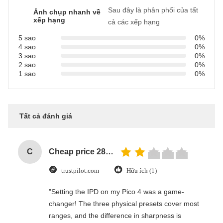
Sau đây là phân phối của tất
Ảnh chụp nhanh về
xếp hạng
cả các xếp hạng
5 sao
0%
4 sao
0%
3 sao
0%
2 sao
0%
1 sao
0%
Tất cả đánh giá
C
Cheap price 28mm Aluminium Curtain Rod 1.2mm thickness with plastic final
trustpilot.com
Hữu ích (1)
"Setting the IPD on my Pico 4 was a game-
changer! The three physical presets cover most
ranges, and the difference in sharpness is