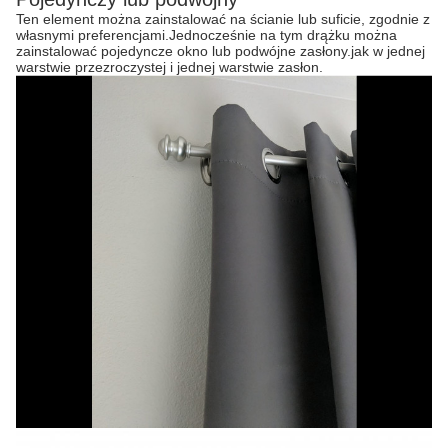
Ten element można zainstalować na ścianie lub suficie, zgodnie z
własnymi preferencjami.Jednocześnie na tym drążku można
zainstalować pojedyncze okno lub podwójne zasłony.jak w jednej
warstwie przezroczystej i jednej warstwie zasłon.