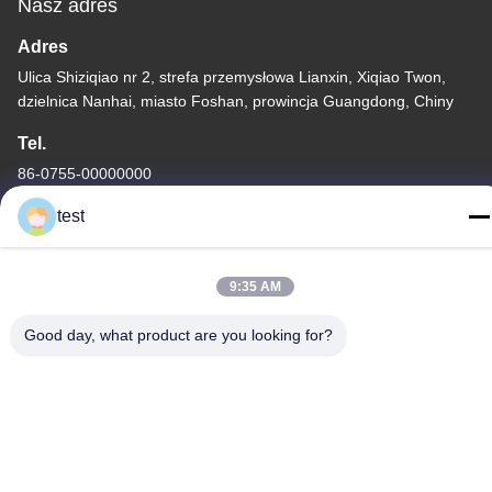
Nasz adres
Adres
Ulica Shiziqiao nr 2, strefa przemysłowa Lianxin, Xiqiao Twon,
dzielnica Nanhai, miasto Foshan, prowincja Guangdong, Chiny
Tel.
86-0755-00000000
test
9:35 AM
Good day, what product are you looking for?
Polityka prywatności
|
Sitemap
Chiny Dobra jakość Aluminiowa szyna do zasłon Sprzedawca.
-2026 Foshan Luox Boningsi Window Decoration Factory
(General Partnership) Wszystkie prawa zastrzeżone.