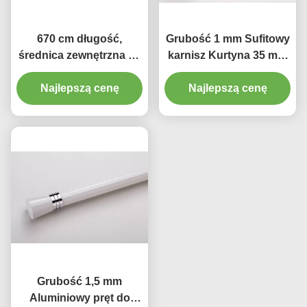
670 cm długość,
Grubość 1 mm Sufitowy
średnica zewnętrzna 28
karnisz Kurtyna 35 mm
mm, aluminiowe pręty
Heavy Duty
Najlepszą cenę
do zasłon
Najlepszą cenę
prysznicowych
Grubość 1,5 mm
Aluminiowy pręt do