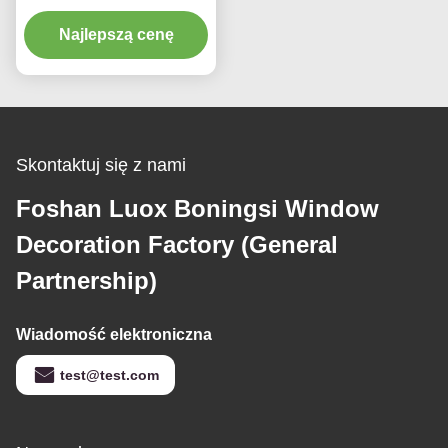
zasłon 30 mm Karnisz E
Powierzchnia poszycia
Najlepszą cenę
Skontaktuj się z nami
Foshan Luox Boningsi Window
Decoration Factory (General
Partnership)
Wiadomość elektroniczna
test@test.com