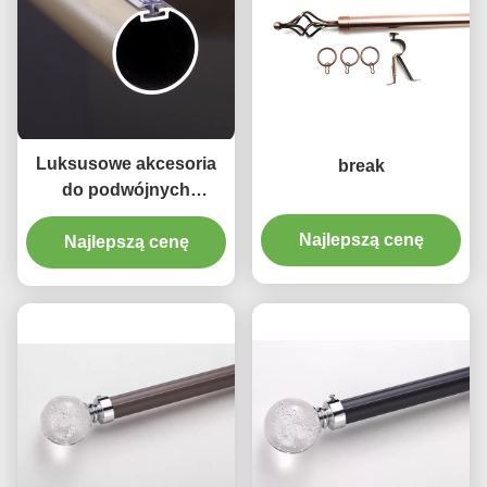
Luksusowe akcesoria
break
do podwójnych
wsporników
Najlepszą cenę
Regulowany karnisz ze
Najlepszą cenę
stopu aluminium 28 mm