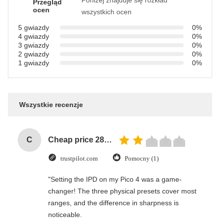
Poniżej znajduje się rozkład
Przegląd
ocen
wszystkich ocen
5 gwiazdy
0%
4 gwiazdy
0%
3 gwiazdy
0%
2 gwiazdy
0%
1 gwiazdy
0%
Wszystkie recenzje
C
Cheap price 28mm Aluminium Curtain Rod 1.2mm thickness with plastic final
trustpilot.com
Pomocny (1)
"Setting the IPD on my Pico 4 was a game-
changer! The three physical presets cover most
ranges, and the difference in sharpness is
noticeable.