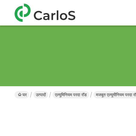
घर
उत्पादों
एल्यूमिनियम परदा रॉड
मजबूत एल्यूमीनियम परदा 