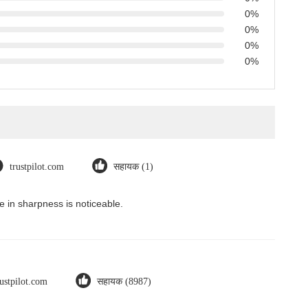
0%
0%
0%
0%
trustpilot.com
सहायक (1)
 in sharpness is noticeable.
rustpilot.com
सहायक (8987)