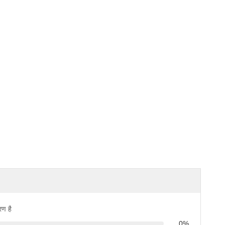
रण है
0%