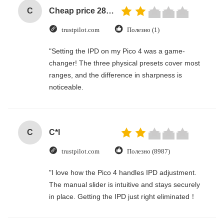
C
Cheap price 28mm Aluminium Curtain Rod 1.2mm thickness with plastic final
trustpilot.com
Полезно (1)
"Setting the IPD on my Pico 4 was a game-
changer! The three physical presets cover most
ranges, and the difference in sharpness is
noticeable.
C
C*l
trustpilot.com
Полезно (8987)
"I love how the Pico 4 handles IPD adjustment.
The manual slider is intuitive and stays securely
in place. Getting the IPD just right eliminated！