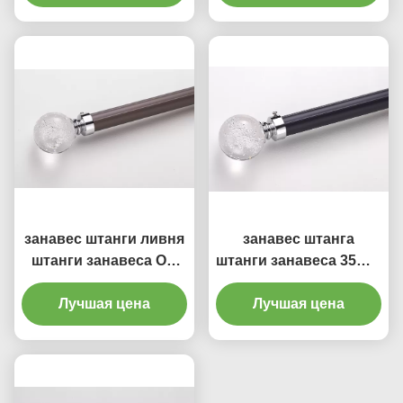
регулируемый 28mm
регулируемые
кронштейна
занавес штанги ливня
занавес штанга
штанги занавеса OD
штанги занавеса 35mm
28mm длины 670cm
держателя потолка
алюминиевый
Лучшая цена
толщины 1mm
Лучшая цена
сверхмощная