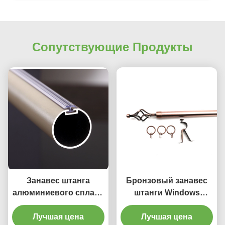
Сопутствующие Продукты
Занавес штанга
Бронзовый занавес
алюминиевого сплава
штанги Windows
роскошных двойных
финиша штанги 28 до
Лучшая цена
аксессуаров
Лучшая цена
48 дюймов