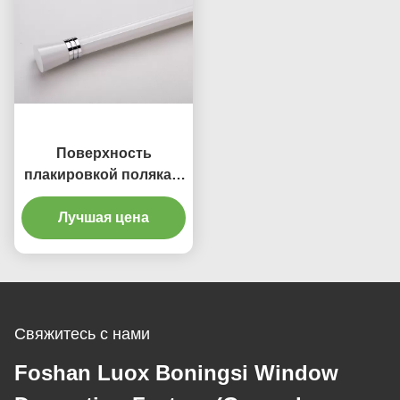
Поверхность
плакировкой поляка e
занавеса штанги
занавеса 30mm
Лучшая цена
толщины 1.5mm
алюминиевая
Свяжитесь с нами
Foshan Luox Boningsi Window