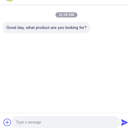
11:39 AM
Good day, what product are you looking for?
Политика конфиденциальности
|
Карта сайта
Китай Хорошее качество Алюминиевый след занавеса
Доставщик. -2026 Foshan Luox Boningsi Window Decoration
Factory (General Partnership) Все права защищены.