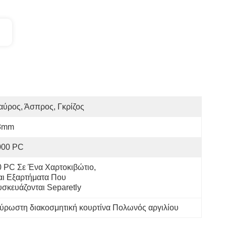
ύρος, Άσπρος, Γκρίζος
8mm
000 PC
0 PC Σε Ένα Χαρτοκιβώτιο, 
αι Εξαρτήματα Που 
υσκευάζονται Separetly
ύρωστη διακοσμητική κουρτίνα Πολωνός αργιλίου