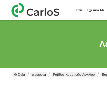
Σπίτι
Σχετικά Με 
Λ
Σπίτι
προϊόντα
Ράβδος Κουρτινών Αργιλίου
Εύ