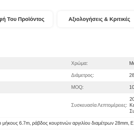
φή Του Προϊόντος
Αξιολογήσεις & Κριτικές
Χρώμα:
Μα
Διάμετρος:
2
MOQ:
1
2
Συσκευασία Λεπτομέρειες:
Κ
Σ
υ μήκους 6.7m
, 
ράβδος κουρτινών αργιλίου διαμέτρων 28mm
, 
Ε