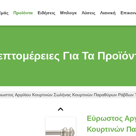
Εμάς
Προϊόντα
Ειδήσεις
Μπλογκ
Λύσεις
Λιανική
Επικοι
επτομέρειες Για Τα Προϊόν
ρωστος Αργιλίου Κουρτινών Σωλήνας Κουρτινών Παραθύρων Ράβδων Τ
Εύρωστος Αργ
Κουρτινών Π