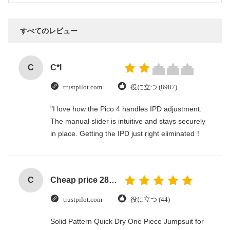
すべてのレビュー
C
C*l
trustpilot.com
役に立つ (8987)
"I love how the Pico 4 handles IPD adjustment.
The manual slider is intuitive and stays securely
in place. Getting the IPD just right eliminated！
C
Cheap price 28mm Aluminium Curtain Rod 1.2mm thickness with plastic final
trustpilot.com
役に立つ (44)
Solid Pattern Quick Dry One Piece Jumpsuit for