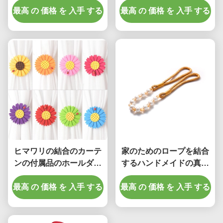
最高 の 価格 を 入手 する
テンのHoldbacks
最高 の 価格 を 入手 する
の製造業者
ヒマワリの結合のカーテ
家のためのロープを結合
ンの付属品のホールダー
するハンドメイドの真珠
の装飾的な磁気カーテン
のカーテン トラック付属
最高 の 価格 を 入手 する
のバックル
最高 の 価格 を 入手 する
品