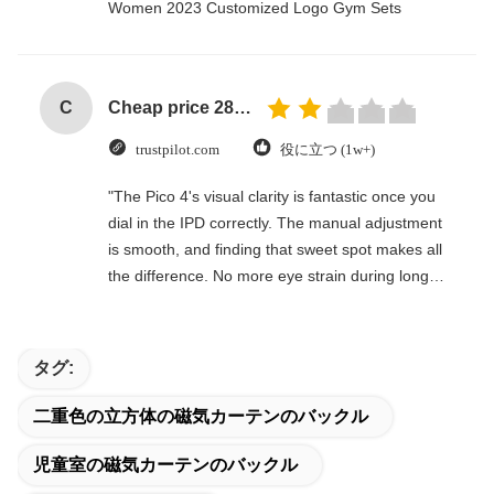
Women 2023 Customized Logo Gym Sets
C
Cheap price 28mm Aluminium Curtain Rod 1.2mm thickness with plastic final
trustpilot.com
役に立つ (1w+)
"The Pico 4's visual clarity is fantastic once you
dial in the IPD correctly. The manual adjustment
is smooth, and finding that sweet spot makes all
the difference. No more eye strain during long
sessions. Highly recommend taking the time to
set it up properly!""The Pico 4's visual clarity is
fantastic once you dial in the IPD correctly. The
タグ:
manual adjustment is smooth, and finding that
sweet spot makes all the difference. No more eye
二重色の立方体の磁気カーテンのバックル
strain during long sessions. Highly recommend
taking the time to set it up properly!""The Pico 4's
児童室の磁気カーテンのバックル
visual clarity is fantastic once you dial in the IPD