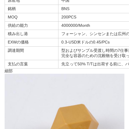
原産地
中国
銘柄
BNS
MOQ
200PCS
供給の能力
4000000/Month
積み出し港
フォーシャン、シンセンまたは広州
EXWの価格
0.3-USD米ドルの0.45/PCs
調達期間
型およびサンプル受渡し時間の7仕事
完全な容器のための沈殿物を受け取っ
支払の言葉
先立って50% T/Tは出荷する前に
細部