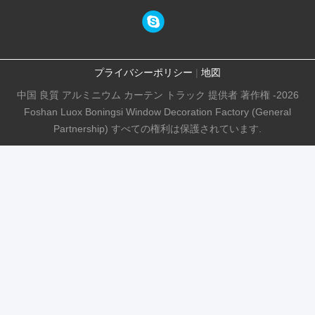
プライバシーポリシー
|
地図
中国 良質 アルミニウム カーテン トラック 提供者 著作権 -2026
Foshan Luox Boningsi Window Decoration Factory (General
Partnership) すべての権利は保護されています.