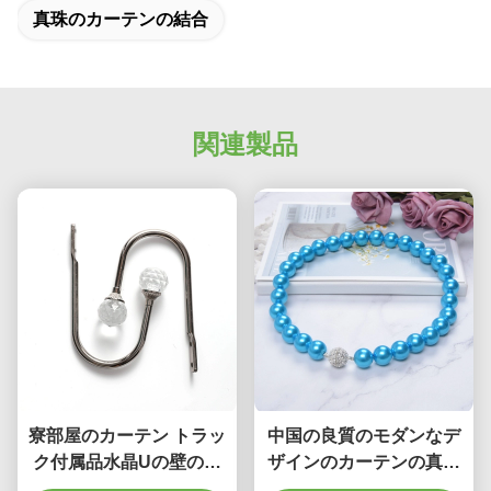
真珠のカーテンの結合
correctly. The manual adjustment is smooth, and
finding that sweet spot makes all the difference.
No more eye strain during long sessions. Highly
recommend taking the time to set it up
properly!""The Pico 4's visual clarity is fantastic
関連製品
once you dial in the IPD correctly. The manual
adjustment is smooth, and finding that sweet spot
makes all the difference. No more eye strain
during long sessions. Highly r
寮部屋のカーテン トラッ
中国の良質のモダンなデ
ク付属品水晶Uの壁のホ
ザインのカーテンの真珠
ックのアルミニウム カー
のふさのTiebacksの付属