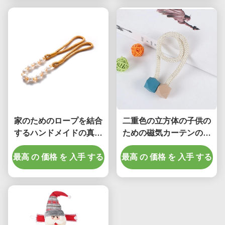
家のためのロープを結合
二重色の立方体の子供の
するハンドメイドの真珠
ための磁気カーテンのバ
のカーテン トラック付属
ックル『S部屋
最高 の 価格 を 入手 する
品
最高 の 価格 を 入手 する