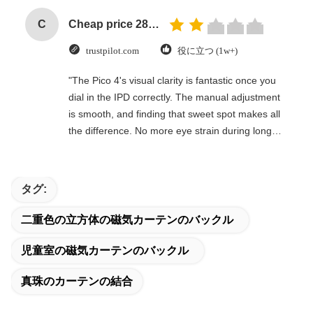
C
Cheap price 28mm Aluminium Curtain Rod 1.2mm thickness with plastic final
trustpilot.com
役に立つ (1w+)
"The Pico 4's visual clarity is fantastic once you
dial in the IPD correctly. The manual adjustment
is smooth, and finding that sweet spot makes all
the difference. No more eye strain during long
sessions. Highly recommend taking the time to
set it up properly!""The Pico 4's visual clarity is
fantastic once you dial in the IPD correctly. The
タグ:
manual adjustment is smooth, and finding that
sweet spot makes all the difference. No more eye
二重色の立方体の磁気カーテンのバックル
strain during long sessions. Highly recommend
taking the time to set it up properly!""The Pico 4's
児童室の磁気カーテンのバックル
visual clarity is fantastic once you dial in the IPD
真珠のカーテンの結合
correctly. The manual adjustment is smooth, and
finding that sweet spot makes all the difference.