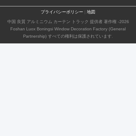
プライバシーポリシー
|
地図
中国 良質 アルミニウム カーテン トラック 提供者 著作権 -2026
Foshan Luox Boningsi Window Decoration Factory (General
Partnership) すべての権利は保護されています.