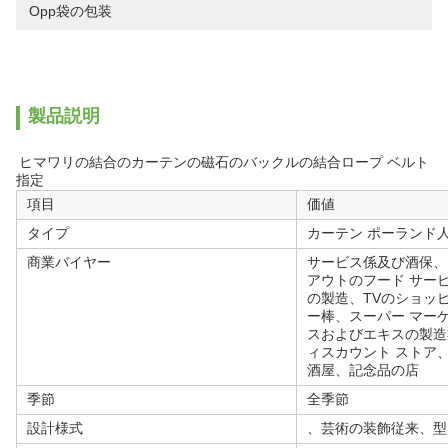
Opp袋の包装
製品説明
ヒマワリの結合のカーテンの磁石のバックルの結合ロープ ベルト
指定
項目
価値
タイプ
カーテン ポーランド
商業バイヤー
サービス係及び酒保、
アウトのフード サー
の製造、TVのショッ
ー棒、スーパー マー
スおよびエキスの製造
ィスカウント ストア
酒屋、記念品の店
季節
全季節
設計様式
、芸術の装飾従来、型、