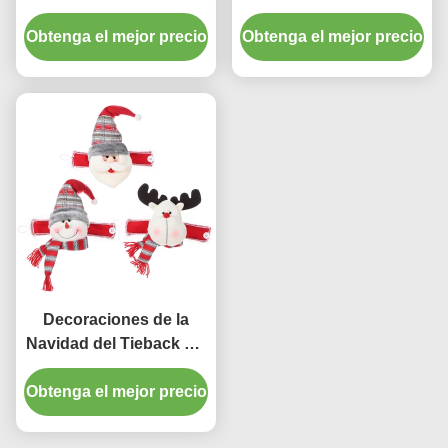
de los tenedores de los
cortina de la perla que
accesorios de la cortina
Obtenga el mejor precio
Obtenga el mejor precio
atan la cuerda para el
del atascamiento del
hogar
girasol
Decoraciones de la
Navidad del Tieback del
atascamiento de la
Obtenga el mejor precio
cortina del botón de la
torsión de la goma