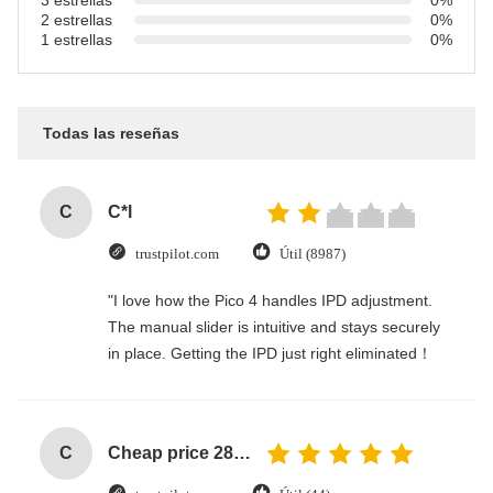
3 estrellas
0%
2 estrellas
0%
1 estrellas
0%
Todas las reseñas
C
C*l
trustpilot.com
Útil (8987)
"I love how the Pico 4 handles IPD adjustment.
The manual slider is intuitive and stays securely
in place. Getting the IPD just right eliminated！
C
Cheap price 28mm Aluminium Curtain Rod 1.2mm thickness with plastic final