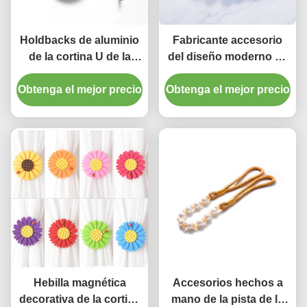
Holdbacks de aluminio
Fabricante accesorio
de la cortina U de la
del diseño moderno de
pista de la cortina del
la cortina de la perla de
Obtenga el mejor precio
sitio del dormitorio del
Obtenga el mejor precio
los Tiebacks de alta
gancho cristalino de la
calidad de las borlas en
pared de los accesorios
China
Hebilla magnética
Accesorios hechos a
decorativa de la cortina
mano de la pista de la