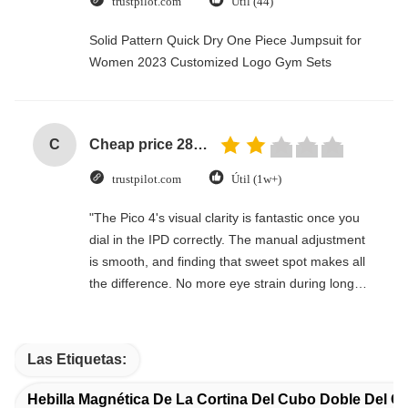
trustpilot.com
Útil (44)
Solid Pattern Quick Dry One Piece Jumpsuit for
Women 2023 Customized Logo Gym Sets
C
Cheap price 28mm Aluminium Curtain Rod 1.2mm thickness with plastic final
trustpilot.com
Útil (1w+)
"The Pico 4's visual clarity is fantastic once you
dial in the IPD correctly. The manual adjustment
is smooth, and finding that sweet spot makes all
the difference. No more eye strain during long
sessions. Highly recommend taking the time to
set it up properly!""The Pico 4's visual clarity is
fantastic once you dial in the IPD correctly. The
Las Etiquetas:
manual adjustment is smooth, and finding that
sweet spot makes all the difference. No more eye
Hebilla Magnética De La Cortina Del Cubo Doble Del Co