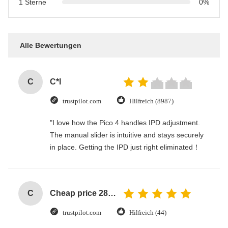
1 Sterne
0%
Alle Bewertungen
C
C*l
trustpilot.com
Hilfreich (8987)
"I love how the Pico 4 handles IPD adjustment.
The manual slider is intuitive and stays securely
in place. Getting the IPD just right eliminated！
C
Cheap price 28mm Aluminium Curtain Rod 1.2mm thickness with plastic final
trustpilot.com
Hilfreich (44)