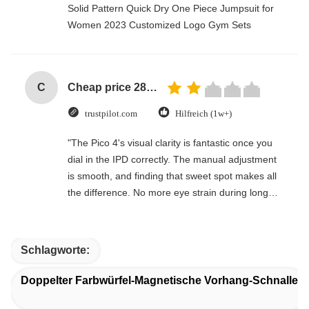
Solid Pattern Quick Dry One Piece Jumpsuit for
Women 2023 Customized Logo Gym Sets
C
Cheap price 28mm Aluminium Curtain Rod 1.2mm thickness with plastic final
trustpilot.com
Hilfreich (1w+)
"The Pico 4's visual clarity is fantastic once you
dial in the IPD correctly. The manual adjustment
is smooth, and finding that sweet spot makes all
the difference. No more eye strain during long
sessions. Highly recommend taking the time to
set it up properly!""The Pico 4's visual clarity is
fantastic once you dial in the IPD correctly. The
Schlagworte:
manual adjustment is smooth, and finding that
sweet spot makes all the difference. No more eye
Doppelter Farbwürfel-Magnetische Vorhang-Schnalle
strain during long sessions. Highly recommend
taking the time to set it up properly!""The Pico 4's