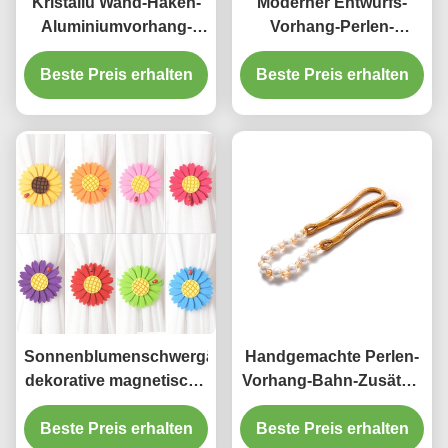
Kristallu Wand-Haken-
Moderner Entwurfs-
Aluminiumvorhang-
Vorhang-Perlen-
Hindernisse der
Quasten Tiebacks-
Schlafsaal-Vorhang-
Beste Preis erhalten
zusätzlicher Hersteller
Beste Preis erhalten
Bahn-Zusatz-
der hohen Qualität in
China
Sonnenblumenschwergängigkeitsvorhangzusatzhalter
Handgemachte Perlen-
dekorative magnetische
Vorhang-Bahn-Zusätze,
Vorhang-Schnalle
die Seil für Haus binden
Beste Preis erhalten
Beste Preis erhalten