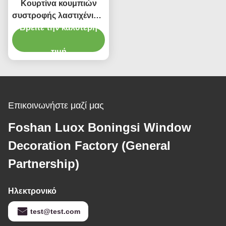
Κουρτίνα κουμπιών
συστροφής λαστιχένιων
ζωνών που δεσμεύει τις
Βρείτε την καλύτερη
διακοσμήσεις
Χριστουγέννων Tieback
τιμή
Επικοινωνήστε μαζί μας
Foshan Luox Boningsi Window
Decoration Factory (General
Partnership)
Ηλεκτρονικό
test@test.com