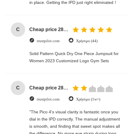
in place. Getting the IPD just right eliminated！
C
Cheap price 28mm Aluminium Curtain Rod 1.2mm thickness with plastic final
trustpilot.com
Χρήσιμο (44)
Solid Pattern Quick Dry One Piece Jumpsuit for
Women 2023 Customized Logo Gym Sets
C
Cheap price 28mm Aluminium Curtain Rod 1.2mm thickness with plastic final
trustpilot.com
Χρήσιμο (1w+)
"The Pico 4's visual clarity is fantastic once you
dial in the IPD correctly. The manual adjustment
is smooth, and finding that sweet spot makes all
the difference. No more eye strain during long