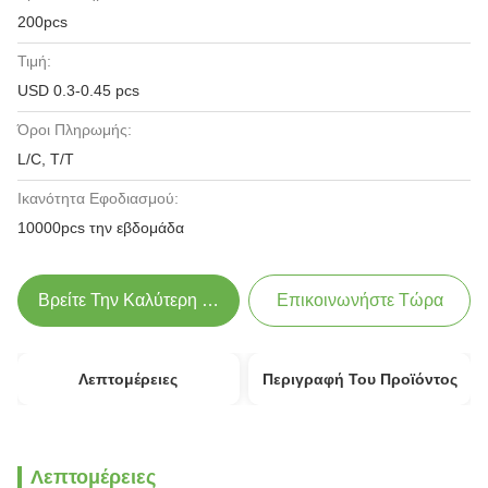
200pcs
Τιμή:
USD 0.3-0.45 pcs
Όροι Πληρωμής:
L/C, T/T
Ικανότητα Εφοδιασμού:
10000pcs την εβδομάδα
Βρείτε Την Καλύτερη Τιμή
Επικοινωνήστε Τώρα
Λεπτομέρειες
Περιγραφή Του Προϊόντος
Λεπτομέρειες