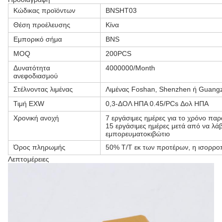
Κώδικας προϊόντων
BNSHT03
Θέση προέλευσης
Κίνα
Εμπορικό σήμα
BNS
MOQ
200PCS
Δυνατότητα
4000000/Month
ανεφοδιασμού
Στέλνοντας λιμένας
Λιμένας Foshan, Shenzhen ή Guang
Τιμή EXW
0,3-ΔΟΛ ΗΠΑ 0.45/PCs Δολ ΗΠΑ
Χρονική ανοχή
7 εργάσιμες ημέρες για το χρόνο πα
15 εργάσιμες ημέρες μετά από να λάβ
εμπορευματοκιβώτιο
Όρος πληρωμής
50% T/T εκ των προτέρων, η ισορροπ
Λεπτομέρειες