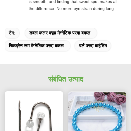
is smooth, and finding that sweet spot makes all
the difference. No more eye strain during long
sessions. Highly recommend taking the time to
set it up properly!""The Pico 4's visual clarity is
fantastic once you dial in the IPD correctly. The
टैग:
डबल कलर क्यूब मैग्नेटिक परदा बकल
manual adjustment is smooth, and finding that
sweet spot makes all the difference. No more eye
चिल्ड्रेन रूम मैग्नेटिक परदा बकल
पर्ल परदा बाइंडिंग
strain during long sessions. Highly recommend
taking the time to set it up properly!""The Pico 4's
visual clarity is fantastic once you dial in the IPD
correctly. The manual adjustment is smooth, and
संबंधित उत्पाद
finding that sweet spot makes all the difference.
No more eye strain during long sessions. Highly
recommend taking the time to set it up
properly!""The Pico 4's visual clarity is fantastic
once you dial in the IPD correctly. The manual
adjustment is smooth, and finding that sweet spot
makes all the difference. No more eye strain
during long sessions. Highly r