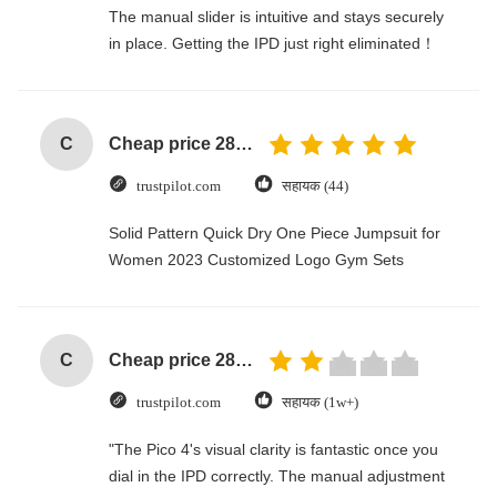
The manual slider is intuitive and stays securely
in place. Getting the IPD just right eliminated！
C
Cheap price 28mm Aluminium Curtain Rod 1.2mm thickness with plastic final
trustpilot.com
सहायक (44)
Solid Pattern Quick Dry One Piece Jumpsuit for
Women 2023 Customized Logo Gym Sets
C
Cheap price 28mm Aluminium Curtain Rod 1.2mm thickness with plastic final
trustpilot.com
सहायक (1w+)
"The Pico 4's visual clarity is fantastic once you
dial in the IPD correctly. The manual adjustment