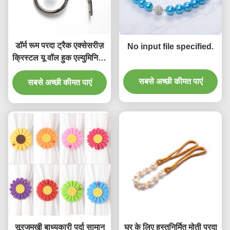
डॉर्म रूम परदा ट्रैक एक्सेसरीज़
No input file specified.
क्रिस्टल यू वॉल हुक एल्युमिनियम
परदा होल्डबैक
सबसे अच्छी कीमत पाएं
सबसे अच्छी कीमत पाएं
सूरजमुखी बाध्यकारी पर्दा सामान
घर के लिए हस्तनिर्मित मोती परदा