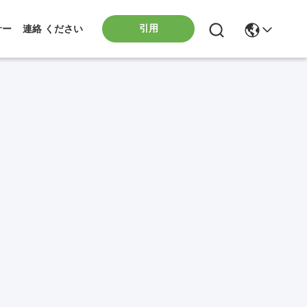
引用
サー
連絡 ください