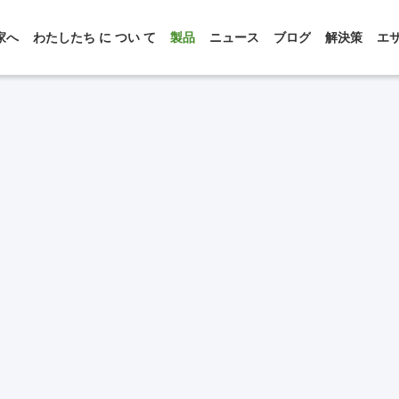
家へ
わたしたち に つい て
製品
ニュース
ブログ
解決策
エ