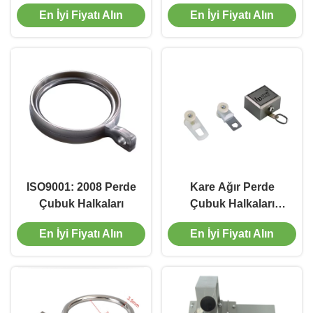
En İyi Fiyatı Alın
En İyi Fiyatı Alın
ISO9001: 2008 Perde
Kare Ağır Perde
Çubuk Halkaları
Çubuk Halkaları
Güçlü Rulman
En İyi Fiyatı Alın
En İyi Fiyatı Alın
Alüminyum Perde
Parçası