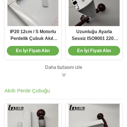
IP20 12cm / S Motorlu
Uzunluğu Ayarla
Perdelik Çubuk Akıllı
Sessiz ISO9001 220V
Perde Motoru Beyaz
Uzaktan Kumandalı
En İyi Fiyatı Alın
En İyi Fiyatı Alın
renk
Perde Parçası
Daha fazlasını izle
Akıllı Perde Çubuğu