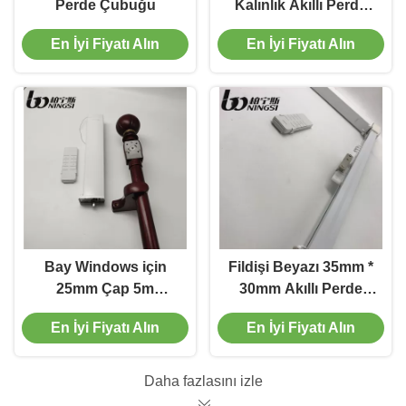
Perde Çubuğu
Kalınlık Akıllı Perde
Çubuğu 28mm Perde
En İyi Fiyatı Alın
En İyi Fiyatı Alın
Çubuğu Nosie
Ücretsiz
Bay Windows için
Fildişi Beyazı 35mm *
25mm Çap 5m
30mm Akıllı Perde
Uzunluk Elektrikli
Çubuğu 4 Metre
En İyi Fiyatı Alın
En İyi Fiyatı Alın
Perde Pisti
Perde Çubuğu
Alüminyum Alaşım
Daha fazlasını izle