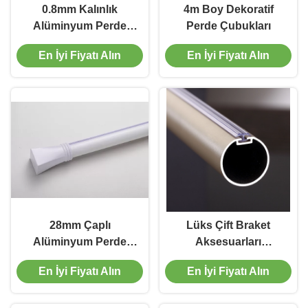
0.8mm Kalınlık
4m Boy Dekoratif
Alüminyum Perde
Perde Çubukları
Çubuğu
En İyi Fiyatı Alın
En İyi Fiyatı Alın
28mm Çaplı
Lüks Çift Braket
Alüminyum Perde
Aksesuarları
Çubuğu
Ayarlanabilir 28mm
En İyi Fiyatı Alın
En İyi Fiyatı Alın
alüminyum alaşımlı
Perde Çubuğu