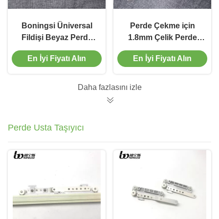
Boningsi Üniversal
Perde Çekme için
Fildişi Beyaz Perde
1.8mm Çelik Perde
Saçak Ray Konsolları
Parça Braketi
En İyi Fiyatı Alın
En İyi Fiyatı Alın
Ayarlanabilir Duvar
Braketi
Daha fazlasını izle
Perde Usta Taşıyıcı