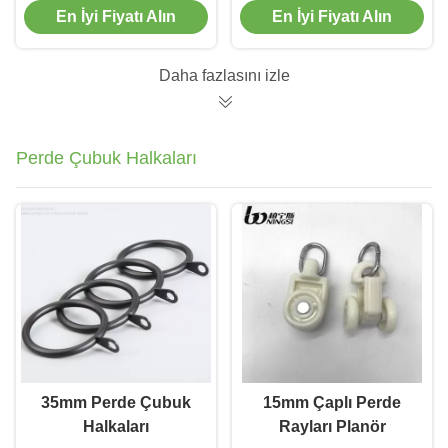
En İyi Fiyatı Alın
En İyi Fiyatı Alın
İçin Bitiyor
Direği Sonu
Daha fazlasını izle
Perde Çubuk Halkaları
35mm Perde Çubuk
15mm Çaplı Perde
Halkaları
Rayları Planör