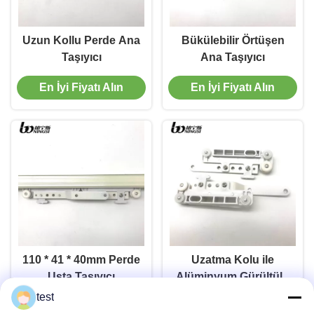
Uzun Kollu Perde Ana
Bükülebilir Örtüşen
Taşıyıcı
Ana Taşıyıcı
En İyi Fiyatı Alın
En İyi Fiyatı Alın
110 * 41 * 40mm Perde
Uzatma Kolu ile
Usta Taşıyıcı
Alüminyum Gürültülü
Ücretsiz 110 * 41 *
test
En İyi Fiyatı Alın
En İyi Fiyatı Alın
40mm Perde Ana