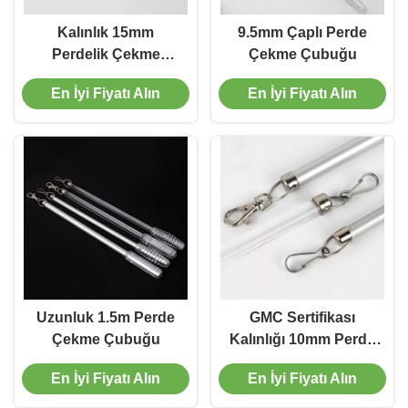
Kalınlık 15mm
9.5mm Çaplı Perde
Perdelik Çekme
Çekme Çubuğu
Çubuğu Çubuğu
En İyi Fiyatı Alın
En İyi Fiyatı Alın
Uzunluk 1.5m Perde
GMC Sertifikası
Çekme Çubuğu
Kalınlığı 10mm Perde
Çekme Çubuğu Perde
En İyi Fiyatı Alın
En İyi Fiyatı Alın
Perdesi Çekme
Çubukları