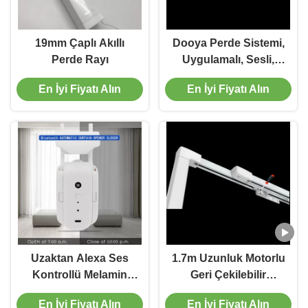
19mm Çaplı Akıllı
Dooya Perde Sistemi,
Perde Rayı
Uygulamalı, Sesli,
Uzaktan Kumandalı
En İyi Fiyatı Alın
En İyi Fiyatı Alın
Otomatik Ray Motorlu
Elektrikli Perde rayı
Uzaktan Alexa Ses
1.7m Uzunluk Motorlu
Kontrollü Melamin
Geri Çekilebilir
Perde Açıcı Akıllı
Teleskopik Perde Pisti
En İyi Fiyatı Alın
En İyi Fiyatı Alın
Perde Motorlu Robot