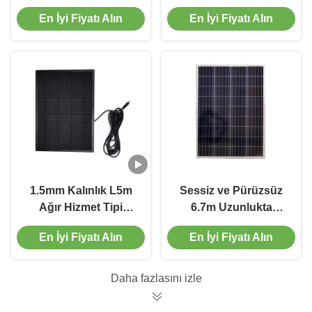
Alüminyum Perde
En İyi Fiyatı Alın
En İyi Fiyatı Alın
Çubuğu 1.2mm
kalınlık
1.5mm Kalınlık L5m
Sessiz ve Pürüzsüz
Ağır Hizmet Tipi
6.7m Uzunlukta
Perde Rayı Tutam
Alüminyum Perde
En İyi Fiyatı Alın
En İyi Fiyatı Alın
Plise Perde Parçası
Parçası
Daha fazlasını izle