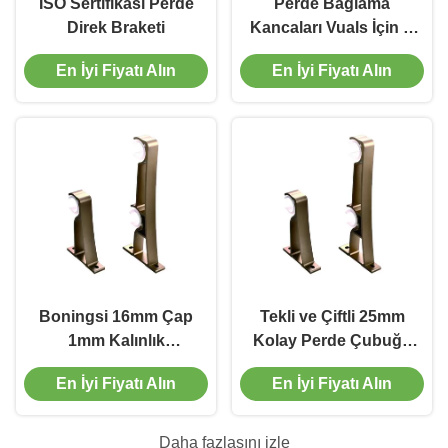
ISO Sertifikası Perde
Perde Bağlama
Direk Braketi
Kancaları Vuals İçin U
Tarzı Metal Kravat
En İyi Fiyatı Alın
En İyi Fiyatı Alın
Sırtları Perde Geri
Tutma 2 Paketi
Boningsi 16mm Çap
Tekli ve Çiftli 25mm
1mm Kalınlık
Kolay Perde Çubuğu
Çubuklar İçin Perde
Konsolları çeşitli
En İyi Fiyatı Alın
En İyi Fiyatı Alın
Direk Braketi
renklerde
Daha fazlasını izle