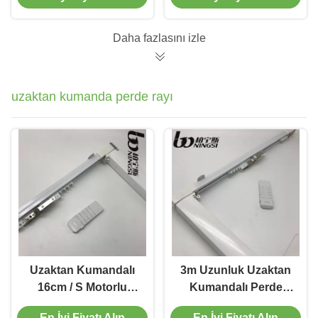
Daha fazlasını izle
uzaktan kumanda perde rayı
Uzaktan Kumandalı
3m Uzunluk Uzaktan
16cm / S Motorlu
Kumandalı Perde
Perde Rayları
Parçası
En İyi Fiyatı Alın
En İyi Fiyatı Alın