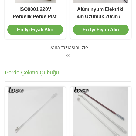
ISO9001 220V
Alüminyum Elektrikli
Perdelik Perde Pisti
4m Uzunluk 20cm / S
Elektrik Dalgalı
Akıllı Perde Sistemi
En İyi Fiyatı Alın
En İyi Fiyatı Alın
Perdeler Motorlu
Uzatılabilir
Daha fazlasını izle
Perde Çekme Çubuğu