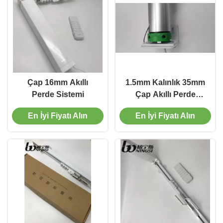
Çap 16mm Akıllı
1.5mm Kalınlık 35mm
Perde Sistemi
Çap Akıllı Perde
Sistemi Dikey
En İyi Fiyatı Alın
En İyi Fiyatı Alın
Kaldırma