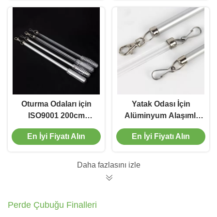
Oturma Odaları için
Yatak Odası İçin
ISO9001 200cm
Alüminyum Alaşımlı
Uzunluk Perdelik
12mm Kalınlık 2m
En İyi Fiyatı Alın
En İyi Fiyatı Alın
Değnekleri ve Copları
Uzunluk Perde
Çekme Çubuğu
Daha fazlasını izle
Perde Çubuğu Finalleri