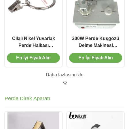
Cilalı Nikel Yuvarlak
300W Perde Kuşgözü
Perde Halkası
Delme Makinesi
Paslanmaz Çelik
Manipülatör Kaynağı
En İyi Fiyatı Alın
En İyi Fiyatı Alın
Perde Klipsi
Daha fazlasını izle
Perde Direk Aparatı