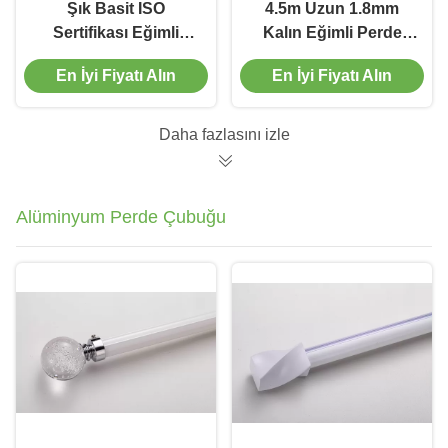
Şık Basit ISO
4.5m Uzun 1.8mm
Sertifikası Eğimli
Kalın Eğimli Perde
Bükülebilir Perde Pisti
Raylı Parça
En İyi Fiyatı Alın
En İyi Fiyatı Alın
Dalgalanma Katlamalı
Perde Parçası
Daha fazlasını izle
Alüminyum Perde Çubuğu