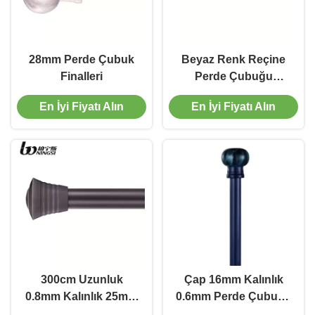
28mm Perde Çubuk
Beyaz Renk Reçine
Finalleri
Perde Çubuğu
Finalleri 28mm Perde
En İyi Fiyatı Alın
En İyi Fiyatı Alın
Direği Dekoratif
Bitiyor
300cm Uzunluk
Çap 16mm Kalınlık
0.8mm Kalınlık 25mm
0.6mm Perde Çubuğu
Perde Çubuğu Perde
Finalleri Kristal Perde