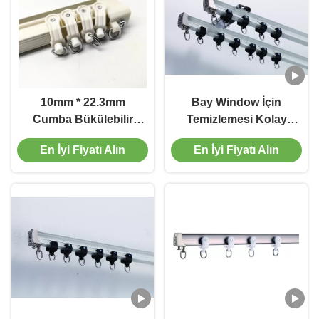
10mm * 22.3mm
Bay Window İçin
Cumba Bükülebilir
Temizlemesi Kolay
Perde Direği
670cm Uzunluk
En İyi Fiyatı Alın
En İyi Fiyatı Alın
Bükülebilir Perde
Rayı