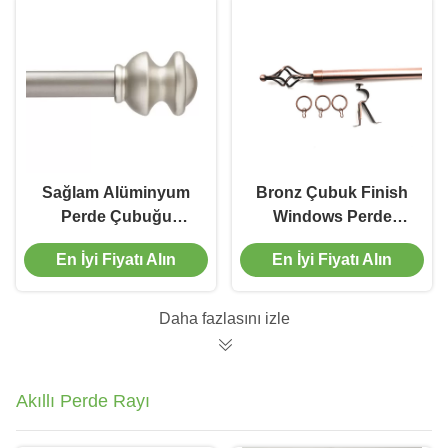
Sağlam Alüminyum
Bronz Çubuk Finish
Perde Çubuğu
Windows Perde
Standart Dekoratif
Çubukları 28 ila 48 İnç
En İyi Fiyatı Alın
En İyi Fiyatı Alın
Pencere Perde
Ayarlanabilir
Borusu
Daha fazlasını izle
Akıllı Perde Rayı