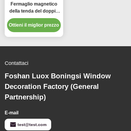
Fermaglio magnetico
della tenda del doppio
cubo di colore per
stanza di S dei bambini
Ottieni il miglior prezzo
“
Contattaci
Foshan Luox Boningsi Window
Decoration Factory (General
Partnership)
E-mail
test@test.com