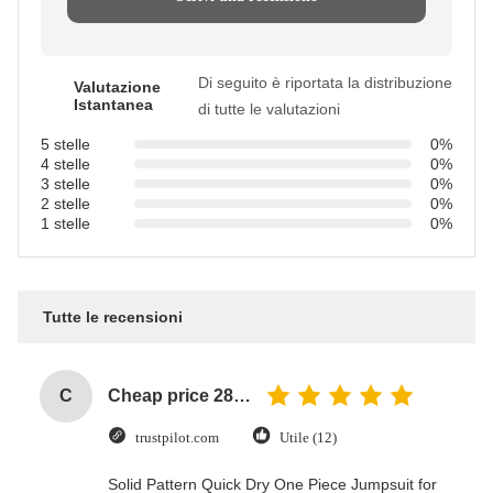
Di seguito è riportata la distribuzione
Valutazione
Istantanea
di tutte le valutazioni
5 stelle
0%
4 stelle
0%
3 stelle
0%
2 stelle
0%
1 stelle
0%
Tutte le recensioni
C
Cheap price 28mm Aluminium Curtain Rod 1.2mm thickness with plastic final
trustpilot.com
Utile (12)
Solid Pattern Quick Dry One Piece Jumpsuit for