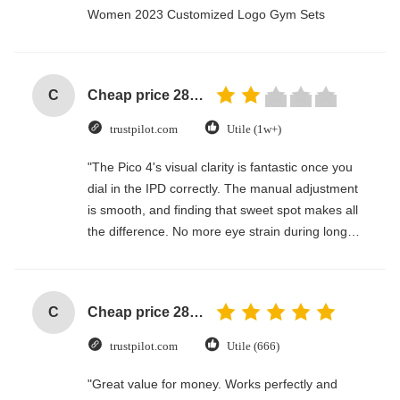
Women 2023 Customized Logo Gym Sets
C
Cheap price 28mm Aluminium Curtain Rod 1.2mm thickness with plastic final
trustpilot.com
Utile (1w+)
"The Pico 4's visual clarity is fantastic once you
dial in the IPD correctly. The manual adjustment
is smooth, and finding that sweet spot makes all
the difference. No more eye strain during long
sessions. Highly recommend taking the time to
set it up properly!""The Pico 4's visual clarity is
fantastic once you dial in the IPD correctly. The
C
Cheap price 28mm Aluminium Curtain Rod 1.2mm thickness with plastic final
manual adjustment is smooth, and finding that
sweet spot makes all the difference. No more eye
trustpilot.com
Utile (666)
strain during long sessions. Highly recommend
taking the time to set it up properly!""The Pico 4's
"Great value for money. Works perfectly and