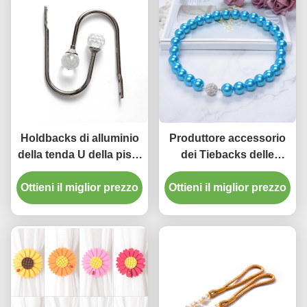
Holdbacks di alluminio
Produttore accessorio
della tenda U della pista
dei Tiebacks delle
della tenda della stanza
nappe della perla della
Ottieni il miglior prezzo
del dormitorio del
Ottieni il miglior prezzo
tenda di progettazione
gancio di cristallo della
moderna di alta qualità
parete degli accessori
in Cina