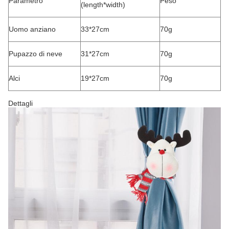
Parametro
Peso
(length*width)
Uomo anziano
33*27cm
70g
Pupazzo di neve
31*27cm
70g
Alci
19*27cm
70g
Dettagli