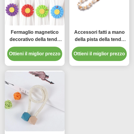
Fermaglio magnetico
Accessori fatti a mano
decorativo della tenda
della pista della tenda
dei supporti degli
della perla che legano
Ottieni il miglior prezzo
accessori della tenda
Ottieni il miglior prezzo
corda per la casa
del grippaggio del
girasole