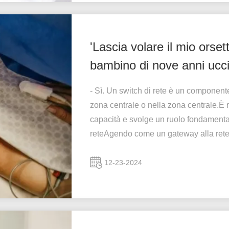
'Lascia volare il mio orset
bambino di nove anni ucci
Natale rende omaggio
- Sì. Un switch di rete è un componente
zona centrale o nella zona centrale.È r
capacità e svolge un ruolo fondamenta
reteAgendo come un gateway alla rete
12-23-2024