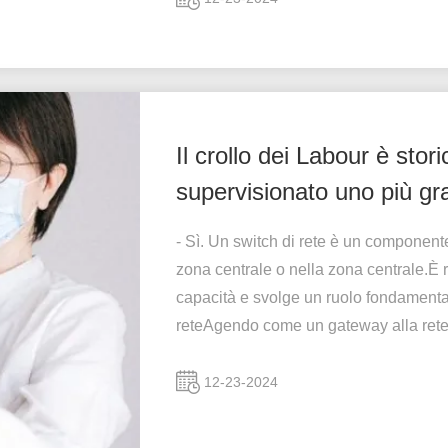
Il crollo dei Labour è sto
supervisionato uno più gr
- Sì. Un switch di rete è un componente
zona centrale o nella zona centrale.È r
capacità e svolge un ruolo fondamenta
reteAgendo come un gateway alla rete
12-23-2024