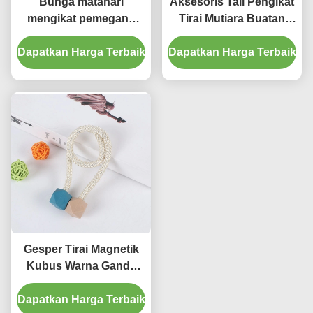
Bunga matahari
Aksesoris Tali Pengikat
mengikat pemegang
Tirai Mutiara Buatan
aksesoris tirai Gesper
Tangan Untuk Rumah
Dapatkan Harga Terbaik
Tirai Magnetik Dekoratif
Dapatkan Harga Terbaik
Gesper Tirai Magnetik
Kubus Warna Ganda
Untuk Kamar Anak-
Dapatkan Harga Terbaik
anak