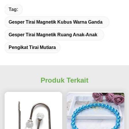
No more eye strain during long sessions. Highly
Tag:
recommend taking the time to set it up
properly!""The Pico 4's visual clarity is fantastic
Gesper Tirai Magnetik Kubus Warna Ganda
once you dial in the IPD correctly. The manual
adjustment is smooth, and finding that sweet spot
Gesper Tirai Magnetik Ruang Anak-Anak
makes all the difference. No more eye strain
during long sessions. Highly r
Pengikat Tirai Mutiara
Produk Terkait