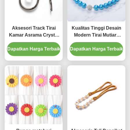
Aksesori Track Tirai
Kualitas Tinggi Desain
Kamar Asrama Crystal
Modern Tirai Mutiara
U Wall Hook Aluminium
Jumbai Tiebacks
Dapatkan Harga Terbaik
Curtain Holdbacks
Dapatkan Harga Terbaik
Aksesori Produsen di
Cina