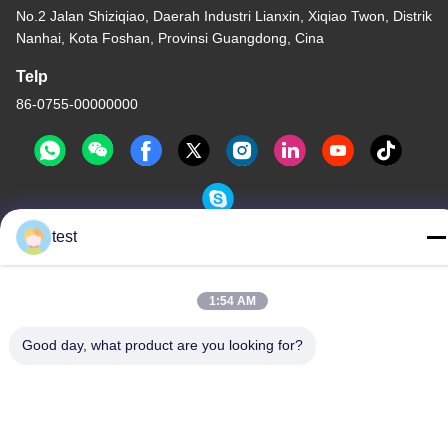
No.2 Jalan Shiziqiao, Daerah Industri Lianxin, Xiqiao Twon, Distrik
Nanhai, Kota Foshan, Provinsi Guangdong, Cina
Telp
86-0755-00000000
test
Kebijakan Privasi
|
Sitemap
1:54 AM
Cina Kualitas Baik Trek Tirai Aluminium Pemasok. Hak cipta ©
-2026 Foshan Luox Boningsi Window Decoration Factory
Good day, what product are you looking for?
(General Partnership) Semua hak dilindungi.