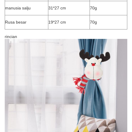
manusia salju
31*27 cm
70g
Rusa besar
19*27 cm
70g
rincian