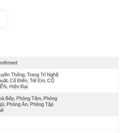
onfirmed
uyền Thống, Trang Trí Nghệ 
uật, Cổ Điển, Trẻ Em, CỔ 
ỂN, Hiện Đại
hà Bếp, Phòng Tắm, Phòng 
ủ, Phòng Ăn, Phòng Tập 
hể