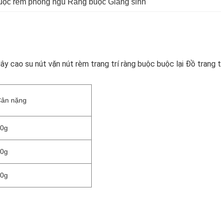
uộc rèm phòng ngủ Ràng buộc Giáng sinh
dây cao su nút vặn nút rèm trang trí ràng buộc buộc lại Đồ trang tr
ân nặng
0g
0g
0g