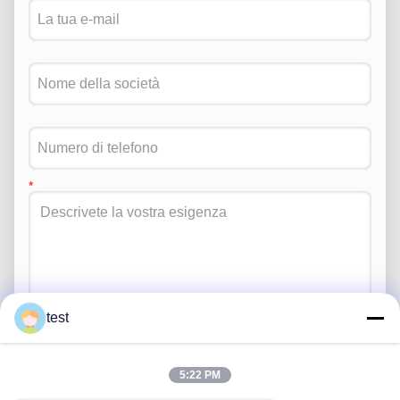
test
Invia
5:22 PM