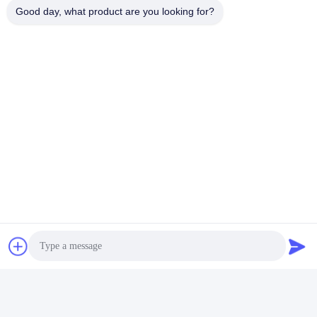
Good day, what product are you looking for?
Contattaci
Foshan Luox Boningsi Window
Decoration Factory (General
Partnership)
E-mail
test@test.com
Il nostro indirizzo
Indirizzo