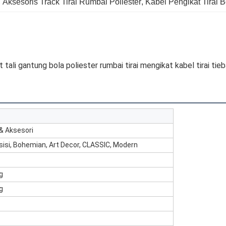
, 
Aksesoris Track Tirai Rumbai Poliester
, 
Kabel Pengikat Tirai 
t tali gantung bola poliester rumbai tirai mengikat kabel tirai tie
 & Aksesori
nsisi, Bohemian, Art Decor, CLASSIC, Modern
g
g