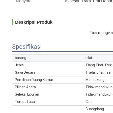
Menyoroti:
Aksesori Track Tirai Dapur
Deskripsi Produk
Tirai mengika
Spesifikasi
barang
nilai
Jenis
Tiang Tirai, Trek
Gaya Desain
Tradisional, Tra
Pemilihan Ruang Kamar
Mendukung
Pilihan Acara
Tidak mendukun
Seleksi Liburan
Tidak mendukun
Tempat asal
Cina
Guangdong