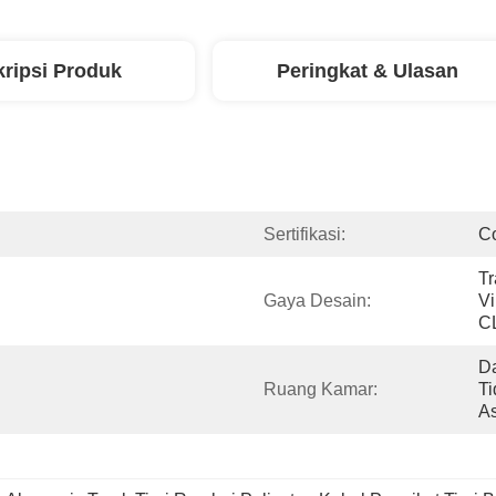
ripsi Produk
Peringkat & Ulasan
Sertifikasi:
C
Tr
Gaya Desain:
Vi
C
Da
Ruang Kamar:
Ti
A