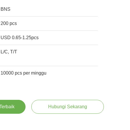
BNS
200 pcs
USD 0.65-1.25pcs
L/C, T/T
10000 pcs per minggu
Terbaik
Hubungi Sekarang