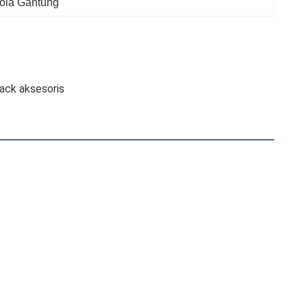
Bola Gantung
back aksesoris