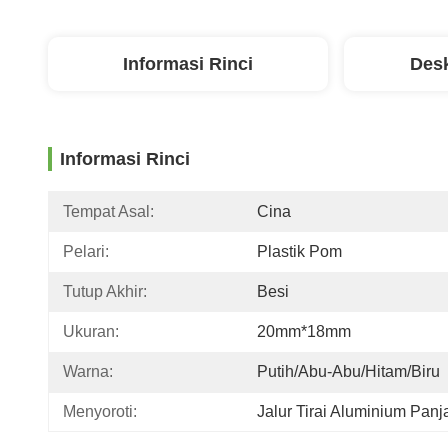
Informasi Rinci
Desk
Informasi Rinci
Tempat Asal:
Cina
Pelari:
Plastik Pom
Tutup Akhir:
Besi
Ukuran:
20mm*18mm
Warna:
Putih/abu-Abu/hitam/biru
Menyoroti:
Jalur Tirai Aluminium Panj