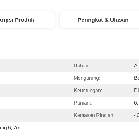
ripsi Produk
Peringkat & Ulasan
Bahan:
A
Mengurung:
Be
Keuntungan:
D
Panjang:
6,
Kemasan Rincian:
40
ang 6
, 
7m