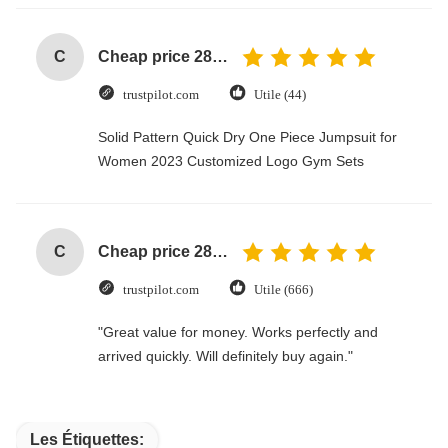
C
Cheap price 28mm Aluminium Curtain Rod 1.2mm thickness with plastic final
trustpilot.com
Utile (44)
Solid Pattern Quick Dry One Piece Jumpsuit for
Women 2023 Customized Logo Gym Sets
C
Cheap price 28mm Aluminium Curtain Rod 1.2mm thickness with plastic final
trustpilot.com
Utile (666)
"Great value for money. Works perfectly and
arrived quickly. Will definitely buy again."
Les Étiquettes: