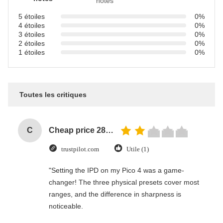
notes
5 étoiles
0%
4 étoiles
0%
3 étoiles
0%
2 étoiles
0%
1 étoiles
0%
Toutes les critiques
C
Cheap price 28mm Aluminium Curtain Rod 1.2mm thickness with plastic final
trustpilot.com
Utile (1)
"Setting the IPD on my Pico 4 was a game-
changer! The three physical presets cover most
ranges, and the difference in sharpness is
noticeable.