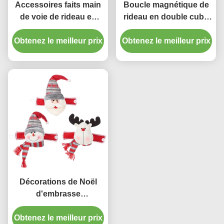
Accessoires faits main
Boucle magnétique de
de voie de rideau en
rideau en double cube
perle liant la corde pour
en couleur pièce de S
Obtenez le meilleur prix
la maison
Obtenez le meilleur prix
pour enfants “
Décorations de Noël
d'embrasse
d'obligatoire de rideau
Obtenez le meilleur prix
en bouton de torsion