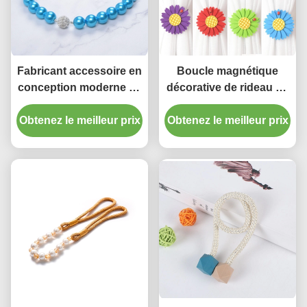
Fabricant accessoire en
Boucle magnétique
conception moderne de
décorative de rideau en
rideau de perle
supports d'accessoires
Obtenez le meilleur prix
d'embrasses de haute
de rideau en obligatoire
Obtenez le meilleur prix
qualité de glands en
de tournesol
Chine