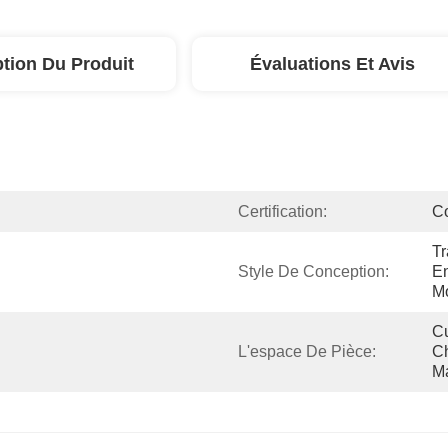
ption Du Produit
Évaluations Et Avis
Certification:
C
Tr
Style De Conception:
En
M
Cu
L'espace De Pièce:
Ch
Ma