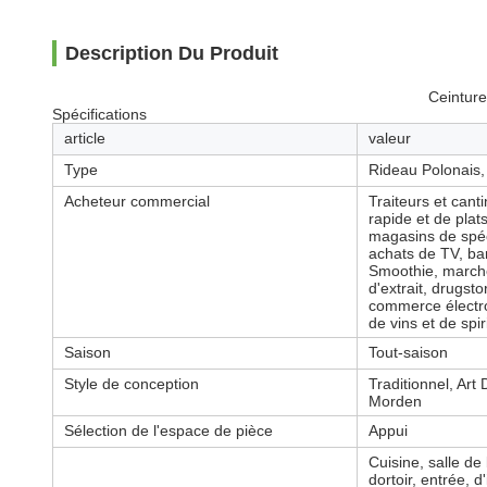
Description Du Produit
Ceinture
Spécifications
article
valeur
Type
Rideau Polonais,
Acheteur commercial
Traiteurs et cant
rapide et de plat
magasins de spéci
achats de TV, bar
Smoothie, marchés
d'extrait, drugst
commerce électro
de vins et de spi
Saison
Tout-saison
Style de conception
Traditionnel, Ar
Morden
Sélection de l'espace de pièce
Appui
Cuisine, salle de
dortoir, entrée, d