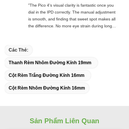
"The Pico 4's visual clarity is fantastic once you
dial in the IPD correctly. The manual adjustment
is smooth, and finding that sweet spot makes all
the difference. No more eye strain during long
sessions. Highly recommend taking the time to
set it up properly!""The Pico 4's visual clarity is
fantastic once you dial in the IPD correctly. The
Các Thẻ:
manual adjustment is smooth, and finding that
sweet spot makes all the difference. No more eye
Thanh Rèm Nhôm Đường Kính 19mm
strain during long sessions. Highly recommend
taking the time to set it up properly!""The Pico 4's
Cột Rèm Trắng Đường Kính 16mm
visual clarity is fantastic once you dial in the IPD
Cột Rèm Nhôm Đường Kính 16mm
correctly. The manual adjustment is smooth, and
finding that sweet spot makes all the difference.
No more eye strain during long sessions. Highly
recommend taking the time to set it up
properly!""The Pico 4's visual clarity is fantastic
Sản Phẩm Liên Quan
once you dial in the IPD correctly. The manual