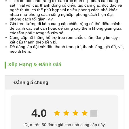
Thiết kế độc đáo trang trí: cấu trúc hình elip phân cấp bằng
sắt finial với các thanh đồng cổ điển, tạo cảm giác độc đáo và
nghệ thuật, có thể phù hợp với nhiều phong cách nhà khác
nhau như phong cách công nghiệp, phong cách hiện đại,
phong cách tối giản, v.v.
Giá treo tường đi kèm cung cấp chiều rộng có thể điều chỉnh
để tránh các vật cản hoặc để cung cấp thêm không gian giữa
các tấm phủ tường và cửa sổ
Cung cấp hệ thống hỗ trợ treo rèm chắc chắn, đáng tin cậy,
kết cấu thanh thép bền bỉ.
Dễ dàng lắp đặt với đầu thanh trang trí, thanh lồng, giá đỡ, vít,
neo đi kèm.
Xếp Hạng & Đánh Giá
Đánh giá chung
4.0
Dựa trên 50 đánh giá cho nhà cung cấp này