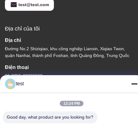
test@test.com
Địa chỉ của tôi
Địa chỉ
Đường No.2 Shiziqiao, khu công nghiệp Lianxin, Xiqiao Twon,
quận Nanhai, thành phố Foshan, tỉnh Quảng Đông, Trung Quốc
Điện thoại
86-0755-00000000
test
12:24 PM
Good day, what product are you looking for?
Chính sách bảo mật
|
Sơ đồ trang web
Trung Quốc Chất lượng tốt Theo dõi rèm nhôm Nhà cung cấp.