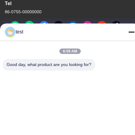
Tel
86-0755-00000000
test
6:59 AM
Gizlilik Politikası
|
Site Haritası
Good day, what product are you looking for?
Çin İyi Kalite Alüminyum Perde Pisti Tedarikçi. Telif hakkı © -2026
Foshan Luox Boningsi Window Decoration Factory (General
Partnership) - Tüm haklar saklıdır.