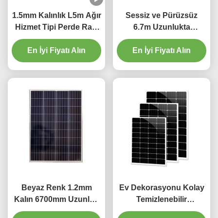
1.5mm Kalınlık L5m Ağır
Sessiz ve Pürüzsüz
Hizmet Tipi Perde Rayı
6.7m Uzunlukta
Tutam Plise Perde
Alüminyum Perde
En İyi Fiyatı Alın
Parçası
En İyi Fiyatı Alın
Parçası
Beyaz Renk 1.2mm
Ev Dekorasyonu Kolay
Kalın 6700mm Uzunluk
Temizlenebilir
Alüminyum Perde Pisti
Alüminyum Karartma