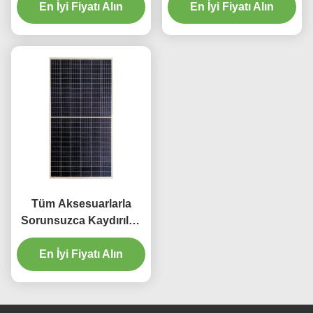
En İyi Fiyatı Alın
Beyaz Renk
Perdeleri Parça 4m
En İyi Fiyatı Alın
Tüm Aksesuarlarla
Sorunsuzca Kaydırılan
Alüminyum Perde Pisti
En İyi Fiyatı Alın
6m Perde Rayı