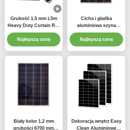
Grubość 1,5 mm L5m
Cicha i gładka
Heavy Duty Curtain Rail
aluminiowa szyna
Pinch Plisowana szyna
kurtynowa o długości
Najlepszą cenę
kurtynowa
Najlepszą cenę
6,7 m
Biały kolor 1,2 mm
Dekoracja wnętrz Easy
grubości 6700 mm
Clean Aluminiowe