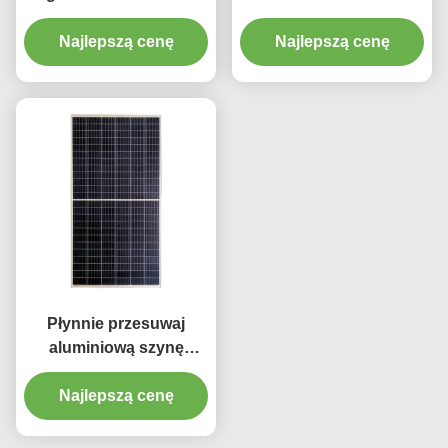
Aluminiowa szyna
zasłony zaciemniające
kurtynowa w kolorze
Najlepszą cenę
Najlepszą cenę
Tor 4m
białym
Płynnie przesuwaj
aluminiową szynę
kurtynową 6 m szyna
Najlepszą cenę
kurtynowa ze
wszystkimi akcesoriami