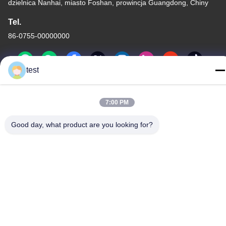
dzielnica Nanhai, miasto Foshan, prowincja Guangdong, Chiny
Tel.
86-0755-00000000
test
7:00 PM
Polityka prywatności
|
Sitemap
Good day, what product are you looking for?
Chiny Dobra jakość Aluminiowa szyna do zasłon Sprzedawca.
-2026 Foshan Luox Boningsi Window Decoration Factory
(General Partnership) Wszystkie prawa zastrzeżone.