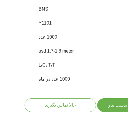
BNS
Y1101
1000 عدد
usd 1.7-1.8 meter
L/C، T/T
1000 عدد در ماه
بدست بیار
حالا تماس بگیرید