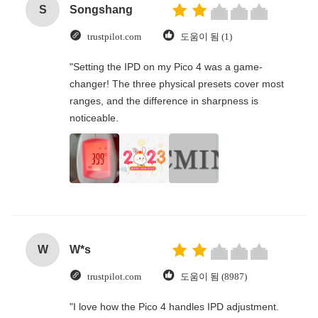
S
Songshang
trustpilot.com
도움이 됨 (1)
"Setting the IPD on my Pico 4 was a game-
changer! The three physical presets cover most
ranges, and the difference in sharpness is
noticeable.
W
W*s
trustpilot.com
도움이 됨 (8987)
"I love how the Pico 4 handles IPD adjustment.