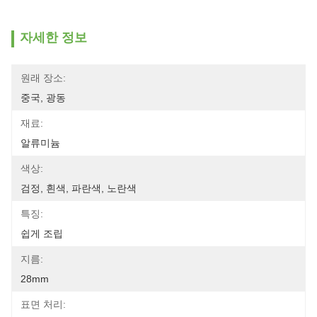
자세한 정보
원래 장소:
중국, 광동
재료:
알류미늄
색상:
검정, 흰색, 파란색, 노란색
특징:
쉽게 조립
지름:
28mm
표면 처리: