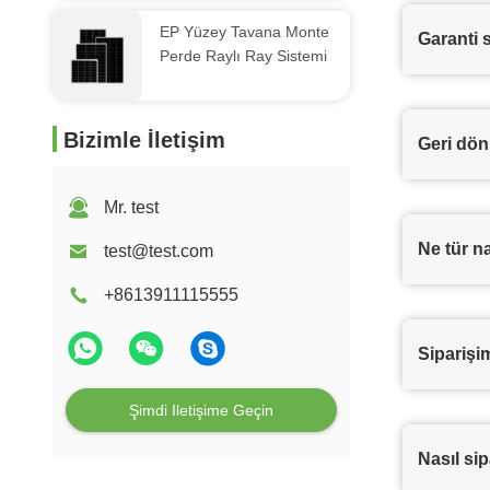
EP Yüzey Tavana Monte
Garanti 
Perde Raylı Ray Sistemi
Bizimle İletişim
Geri dön
Mr. test
Ne tür n
test@test.com
+8613911115555
Siparişi
Şimdi Iletişime Geçin
Nasıl sip