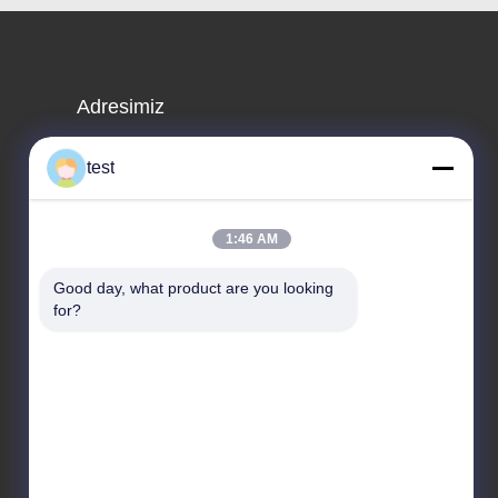
Adresimiz
Adres
test
No.2 Shiziqiao Yolu, Lianxin Sanayi Bölgesi, Xiqiao
Twon, Nanhai Bölgesi, Foshan Şehri, Guangdong
Eyaleti, Çin
1:46 AM
Tel
Good day, what product are you looking 
86-0755-00000000
for?