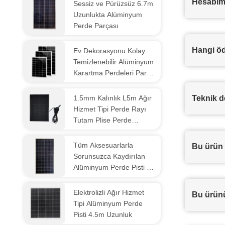
Hesabımı
Sessiz ve Pürüzsüz 6.7m
Uzunlukta Alüminyum
Perde Parçası
Hangi öd
Ev Dekorasyonu Kolay
Temizlenebilir Alüminyum
Karartma Perdeleri Parça
4m
1.5mm Kalınlık L5m Ağır
Teknik de
Hizmet Tipi Perde Rayı
Tutam Plise Perde
Parçası
Tüm Aksesuarlarla
Bu ürün 
Sorunsuzca Kaydırılan
Alüminyum Perde Pisti 6m
Perde Rayı
Elektrolizli Ağır Hizmet
Bu ürünü
Tipi Alüminyum Perde
Pisti 4.5m Uzunluk